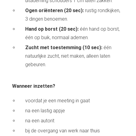
uitademing schouders 1 cm laten zakken.
Ogen oriënteren (20 sec):
rustig rondkijken,
3 dingen benoemen.
Hand op borst (20 sec):
één hand op borst,
één op buik, normaal ademen.
Zucht met toestemming (10 sec):
één
natuurlijke zucht, niet maken, alleen laten
gebeuren.
Wanneer inzetten?
voordat je een meeting in gaat
na een lastig appje
na een autorit
bij de overgang van werk naar thuis