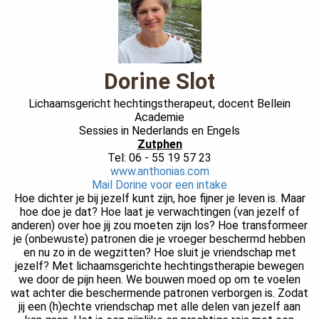
 op de
e. Hierdoor
 website-
ren
Dorine Slot
nte
enties
Lichaamsgericht hechtingstherapeut, docent Bellein
gebaseerd
Academie
Sessies in Nederlands en Engels
 gedrag van
Zutphen
ezoeker.
Tel: 06 - 55 19 57 23
www.anthonias.com
Mail Dorine voor een intake
uren
Hoe dichter je bij jezelf kunt zijn, hoe fijner je leven is. Maar
hoe doe je dat? Hoe laat je verwachtingen (van jezelf of
anderen) over hoe jij zou moeten zijn los? Hoe transformeer
je (onbewuste) patronen die je vroeger beschermd hebben
en nu zo in de wegzitten? Hoe sluit je vriendschap met
jezelf? Met lichaamsgerichte hechtingstherapie bewegen
we door de pijn heen. We bouwen moed op om te voelen
wat achter die beschermende patronen verborgen is. Zodat
jij een (h)echte vriendschap met alle delen van jezelf aan