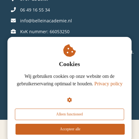
06 49 16 55 34
info@belleinacademie.nl
KvK nummer: 66053250
Connect op social media en laat je inspireren.
Cookies
Wij gebruiken cookies op onze website om de
gebruikerservaring optimaal te houden.
Privacy policy
© Bellein Academie . Alle rechten voorbehouden.​
Alleen functioneel
Accepteer alle
Cookie verklaring
|
Algemene voorwaarden
|
AVG beleid