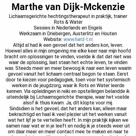
Marthe van Dijk-Mckenzie
Lichaamsgerichte hechtingstherapeut in praktijk, trainer
Rots & Water
Sessies in Nederlands en Engels
Werkzaam in Driebergen, Austerlitz en Houten
Website:
www.hard-t.nl
Altijd al had ik een gevoel dat het anders kon, leven.
Hoewel alles in mijn omgeving me elke keer naar mijn hoofd
bracht om oplossingen te vinden, voelde ik dat dat niet was
waar de oplossing, laat staan het echte leven, te vinden
was. Steeds meer en meer bewoog ik naar een leven waarin
gevoel vanuit het lichaam centraal begon te staan. Eerst
door te kiezen voor pedagogiek, toen voor het systemisch
werken in de jeugdzorg, waar ik Rots en Water leerde
kennen. Via opleidingen in reiki en opstellingen belandde ik
uiteindelijk bij Lichaamsgerichte therapie, waar het voelde
alsof ik thuis kwam. Ja, dít klopte voor mij.
Sindsdien is het gevoel, dat het anders kan, alleen maar
bekrachtigd en haal ik veel plezier uit het werken vanuit
wat het lijf je te vertellen heeft. In mijn praktijk kijken we
samen naar wat er in je leeft en nodig ik je steeds weer uit
om daar meer en meer contact mee te maken en naar te