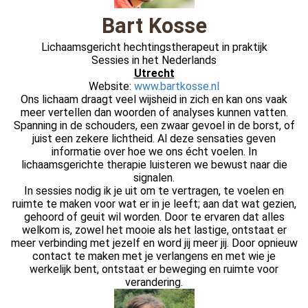
s kan de
Bart Kosse
e niet
oneren.
Lichaamsgericht hechtingstherapeut in praktijk
Sessies in het Nederlands
ieken
Utrecht
Website:
www.bartkosse.nl
ische
Ons lichaam draagt veel wijsheid in zich en kan ons vaak
s worden
meer vertellen dan woorden of analyses kunnen vatten.
kt om
Spanning in de schouders, een zwaar gevoel in de borst, of
juist een zekere lichtheid. Al deze sensaties geven
em
informatie over hoe we ons écht voelen. In
tie te
lichaamsgerichte therapie luisteren we bewust naar die
elen over
signalen.
drag van
In sessies nodig ik je uit om te vertragen, te voelen en
ruimte te maken voor wat er in je leeft; aan dat wat gezien,
zoeker op
gehoord of geuit wil worden. Door te ervaren dat alles
site.
welkom is, zowel het mooie als het lastige, ontstaat er
meer verbinding met jezelf en word jij meer jij. Door opnieuw
ing
contact te maken met je verlangens en met wie je
werkelijk bent, ontstaat er beweging en ruimte voor
ingcookies
verandering.
 gebruikt
oekers te