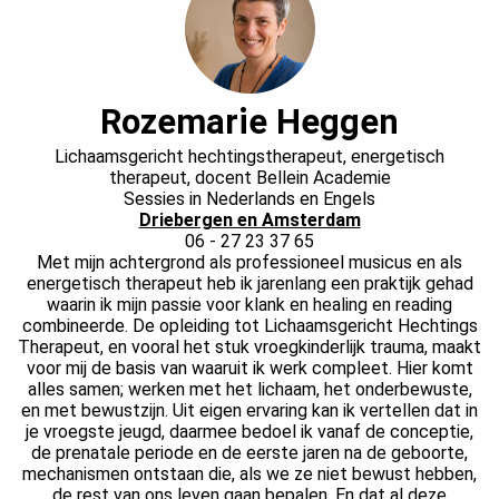
Rozemarie Heggen
Lichaamsgericht hechtingstherapeut, energetisch
therapeut, docent Bellein Academie
Sessies in Nederlands en Engels
Driebergen en Amsterdam
06 - 27 23 37 65
Met mijn achtergrond als professioneel musicus en als
energetisch therapeut heb ik jarenlang een praktijk gehad
waarin ik mijn passie voor klank en healing en reading
combineerde. De opleiding tot Lichaamsgericht Hechtings
Therapeut, en vooral het stuk vroegkinderlijk trauma, maakt
voor mij de basis van waaruit ik werk compleet. Hier komt
alles samen; werken met het lichaam, het onderbewuste,
en met bewustzijn. Uit eigen ervaring kan ik vertellen dat in
je vroegste jeugd, daarmee bedoel ik vanaf de conceptie,
de prenatale periode en de eerste jaren na de geboorte,
mechanismen ontstaan die, als we ze niet bewust hebben,
de rest van ons leven gaan bepalen. En dat al deze