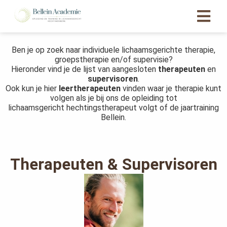
Ben je op zoek naar individuele lichaamsgerichte therapie,
ngen
groepstherapie en/of supervisie?
Hieronder vind je de lijst van aangesloten
therapeuten
en
 policy
supervisoren
.
Ook kun je hier
leertherapeuten
vinden waar je therapie kunt
volgen als je bij ons de opleiding tot
lichaamsgericht hechtingstherapeut volgt of de jaartraining
Bellein.
oneel
onele
s zijn
kelijk om
Therapeuten & Supervisoren
bsite te
ken. Ze
 gebruikt
asisfuncties
der deze