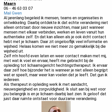
Maarn
06 - 46 63 03 07
Mail Gwen
Al jarenlang begeleid ik mensen, teams en organisaties in
ontwikkeling. Daarbij ontdekte ik dat echte verandering niet
alleen ontstaat door nieuwe inzichten, maar juist wanneer
mensen met elkaar verbinden, werken en leven vanuit hun
authentieke zelf. En dat kan alleen als je ook écht contact
hebt met je lichaam. Daar zit ongelooflijk veel informatie en
wijsheid. Helaas komen we niet meer zo gemakkelijk bij die
wijsheid uit.
Zelf m'n hoofd even laten en weer contact maken met mij,
met wat ik voel en ervaar, heeft me gebracht bij de
opleiding tot lichaamsgericht hechtingstherapeut. Ik ervaar
daar zelf hoe bijzonder het is wanneer je niet alleen begrijpt
wat er speelt, maar weer kan voelen dat je leeft. Dat gun ik
iedereen.
Als therapeut in opleiding werk ik met aandacht,
nieuwsgierigheid en zorgvuldigheid. Ik sluit aan bij wat voor
jou belangrijk is en je lichaam daarbij laat zien. Ik geloof dat
juist daar ruimte ontstaat voor duurzame verandering.