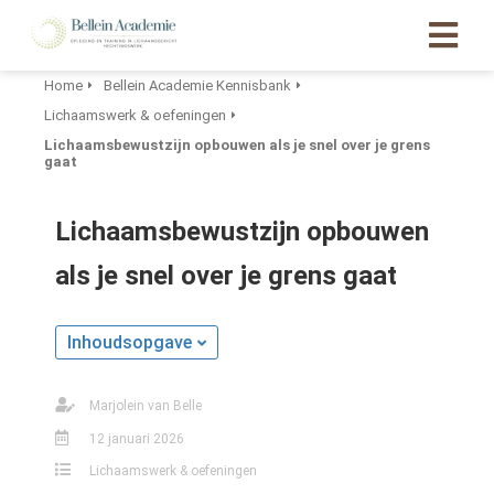
Home
Bellein Academie Kennisbank
Lichaamswerk & oefeningen
ngen
Lichaamsbewustzijn opbouwen als je snel over je grens
 policy
gaat
Lichaamsbewustzijn opbouwen
oneel
als je snel over je grens gaat
onele
s zijn
Inhoudsopgave
kelijk om
bsite te
ken. Ze
Marjolein van Belle
 gebruikt
12 januari 2026
asisfuncties
Lichaamswerk & oefeningen
der deze