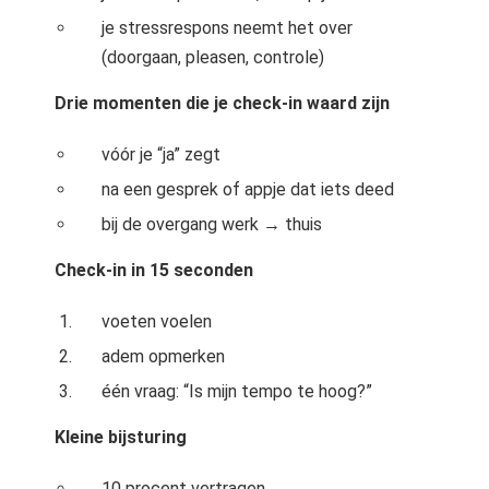
 op de
je stressrespons neemt het over
e. Hierdoor
(doorgaan, pleasen, controle)
 website-
ren
Drie momenten die je check-in waard zijn
nte
enties
vóór je “ja” zegt
gebaseerd
na een gesprek of appje dat iets deed
 gedrag van
bij de overgang werk → thuis
ezoeker.
Check-in in 15 seconden
uren
voeten voelen
adem opmerken
één vraag: “Is mijn tempo te hoog?”
Kleine bijsturing
10 procent vertragen