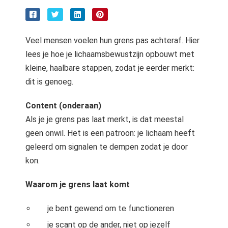
s kan de
e niet
oneren.
Veel mensen voelen hun grens pas achteraf. Hier
ieken
lees je hoe je lichaamsbewustzijn opbouwt met
ische
kleine, haalbare stappen, zodat je eerder merkt:
s worden
dit is genoeg.
kt om
em
Content (onderaan)
tie te
Als je je grens pas laat merkt, is dat meestal
elen over
geen onwil. Het is een patroon: je lichaam heeft
drag van
geleerd om signalen te dempen zodat je door
zoeker op
kon.
site.
ing
Waarom je grens laat komt
ingcookies
je bent gewend om te functioneren
 gebruikt
je scant op de ander, niet op jezelf
oekers te