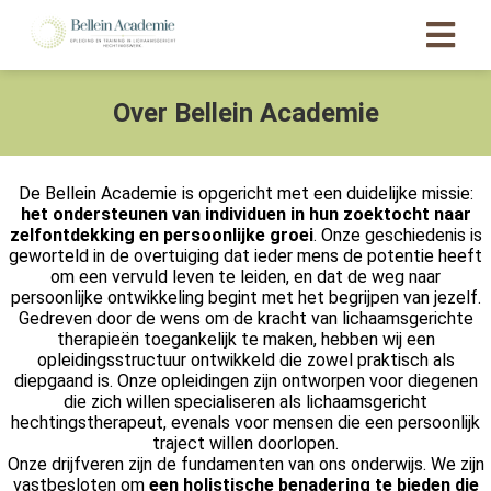
Over Bellein Academie
ngen
 policy
De Bellein Academie is opgericht met een duidelijke missie:
het ondersteunen van individuen in hun zoektocht naar
zelfontdekking en persoonlijke groei
. Onze geschiedenis is
geworteld in de overtuiging dat ieder mens de potentie heeft
oneel
om een vervuld leven te leiden, en dat de weg naar
onele
persoonlijke ontwikkeling begint met het begrijpen van jezelf.
s zijn
Gedreven door de wens om de kracht van lichaamsgerichte
therapieën toegankelijk te maken, hebben wij een
kelijk om
opleidingsstructuur ontwikkeld die zowel praktisch als
bsite te
diepgaand is. Onze opleidingen zijn ontworpen voor diegenen
ken. Ze
die zich willen specialiseren als lichaamsgericht
hechtingstherapeut, evenals voor mensen die een persoonlijk
 gebruikt
traject willen doorlopen.
asisfuncties
Onze drijfveren zijn de fundamenten van ons onderwijs. We zijn
der deze
vastbesloten om
e
en holistische benadering te bieden die