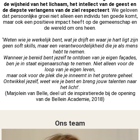
s kan de
de wijsheid van het lichaam, het intellect van de geest en
de diepste verlangens van de ziel respecteert
. We geloven
e niet
dat persoonlijke groei niet alleen een individu ten goede komt,
oneren.
maar ook een positieve impact heeft op de gemeenschap en
de wereld om ons heen.
ieken
‘
Weten wie je werkelijk bent, wat je drijft en waar je hart ligt zijn
ische
geen soft skills, maar een verantwoordelijkheid die je als mens
s worden
hebt te nemen.
kt om
Wanneer je bereid bent jezelf te ontdoen van je eigen façades,
em
ben je in staat eigenaarschap te nemen. Niet alleen voor de
loop van je eigen leven,
tie te
maar ook voor de plek die je inneemt in het grotere geheel.
elen over
Ontwikkel jezelf, weet wie je bent en breng jouw talenten naar
drag van
het licht'.
zoeker op
(Marjolein van Belle, deel uit de inspiratierede bij de opening
van de Bellein Academie, 2018)
site.
ing
Ons team
ingcookies
 gebruikt
oekers te