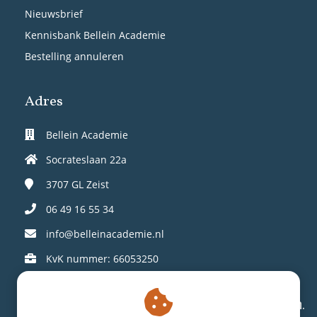
Nieuwsbrief
Kennisbank Bellein Academie
Bestelling annuleren
Adres
Bellein Academie
Socrateslaan 22a
3707 GL
Zeist
06 49 16 55 34
info@belleinacademie.nl
KvK nummer: 66053250
Connect op social media en laat je inspireren.