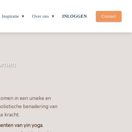
Inspiratie
Over ons
INLOGGEN
Contact
o
m
e
n
komen in een unieke en
holistische benadering van
e kracht.
menten van yin yoga
.