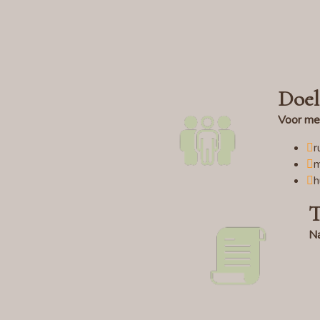
Doel
Voor me
r
m
h
T
Na