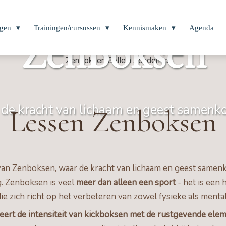
ngen
Trainingen/cursussen
Kennismaken
Agenda
ZenBoksen
d
e
k
r
a
c
h
t
v
a
n
l
i
c
h
a
a
m
e
n
g
e
e
s
t
s
a
m
e
n
k
Lessen Zenboksen
an Zenboksen, waar de kracht van lichaam en geest samen
. Zenboksen is veel
meer dan alleen een sport
- het is een 
die zich richt op het verbeteren van zowel fysieke als mental
ert de intensiteit van kickboksen met de rustgevende ele