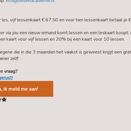
op:
info@belleinacademie.nl
r les, vijf lessenkaart € 67,50 en voor tien lessenkaart betaal je 
r via jou een nieuw iemand komt lessen en een leskaart koopt, da
en kaart voor vijf lessen en 20% bij een kaart voor 10 lessen.
egene die in die 3 maanden het vaakst is geweest krijgt een gra
iner zelf!
en vraag?
gerust!
a, ik meld me aan!