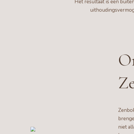
Het resultaat is een buit
uithoudingsvermoge
On
Z
Zenboks
brenge
niet al