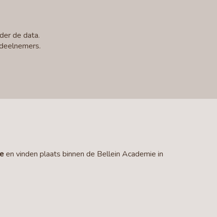
der de data.
 deelnemers.
ke
en vinden plaats binnen de Bellein Academie in