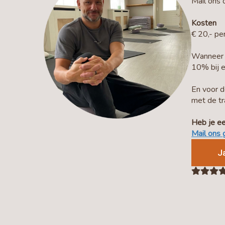
Mail ons 
Kosten
€ 20,- pe
Wanneer e
10% bij e
En voor d
met de tra
Heb je e
Mail ons 
J