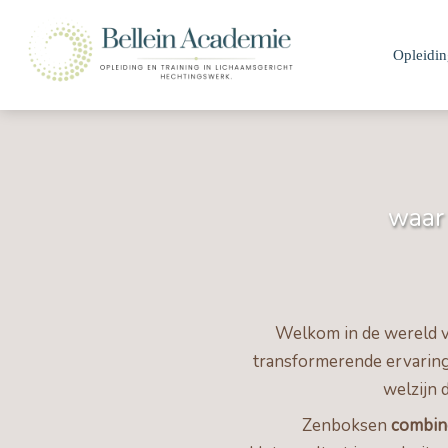
Opleidi
w
a
a
r
Welkom in de wereld v
transformerende ervaring
welzijn 
Zenboksen
combine