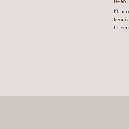
leven.
Klaar 
kennis
boeiend