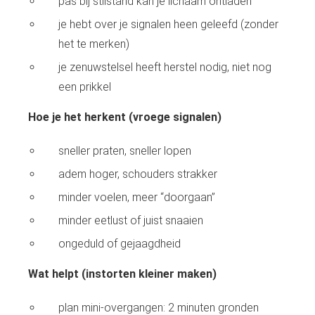
pas bij stilstand kan je lichaam ontladen
 op de
je hebt over je signalen heen geleefd (zonder
e. Hierdoor
het te merken)
 website-
ren
je zenuwstelsel heeft herstel nodig, niet nog
nte
een prikkel
enties
gebaseerd
Hoe je het herkent (vroege signalen)
 gedrag van
ezoeker.
sneller praten, sneller lopen
adem hoger, schouders strakker
uren
minder voelen, meer “doorgaan”
minder eetlust of juist snaaien
ongeduld of gejaagdheid
Wat helpt (instorten kleiner maken)
plan mini-overgangen: 2 minuten gronden