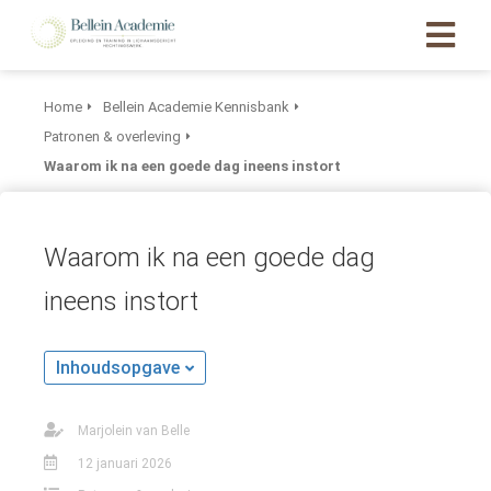
Home
Bellein Academie Kennisbank
ngen
Patronen & overleving
 policy
Waarom ik na een goede dag ineens instort
Waarom ik na een goede dag
oneel
onele
ineens instort
s zijn
kelijk om
Inhoudsopgave
bsite te
ken. Ze
 gebruikt
Marjolein van Belle
asisfuncties
12 januari 2026
der deze