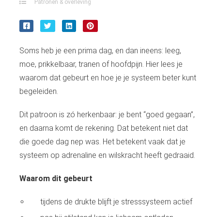
Patronen & overleving
s kan de
e niet
oneren.
ieken
Soms heb je een prima dag, en dan ineens: leeg,
ische
moe, prikkelbaar, tranen of hoofdpijn. Hier lees je
s worden
waarom dat gebeurt en hoe je je systeem beter kunt
kt om
begeleiden.
em
tie te
Dit patroon is zó herkenbaar: je bent “goed gegaan”,
elen over
en daarna komt de rekening. Dat betekent niet dat
drag van
die goede dag nep was. Het betekent vaak dat je
zoeker op
systeem op adrenaline en wilskracht heeft gedraaid.
site.
ing
Waarom dit gebeurt
ingcookies
tijdens de drukte blijft je stresssysteem actief
 gebruikt
oekers te