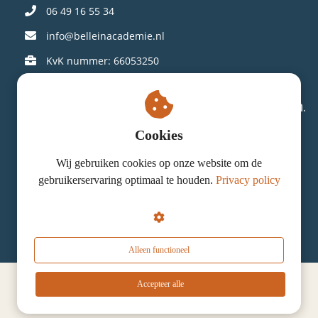
06 49 16 55 34
info@belleinacademie.nl
KvK nummer: 66053250
Connect op social media en laat je inspireren.
Cookies
Wij gebruiken cookies op onze website om de
gebruikerservaring optimaal te houden.
Privacy policy
© Bellein Academie . Alle rechten voorbehouden.​
Alleen functioneel
Accepteer alle
Cookie verklaring
|
Algemene voorwaarden
|
AVG beleid