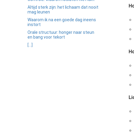
ezoeker.
Ho
Altijd sterk zijn: het lichaam dat nooit
mag leunen
Voorkeuren opslaan
Waarom ik na een goede dag ineens
instort
Orale structuur: honger naar steun
en bang voor tekort
[...]
Ho
Li