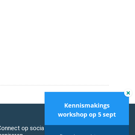
Kennismakings
workshop op 5 sept
onnect op social media en laat je