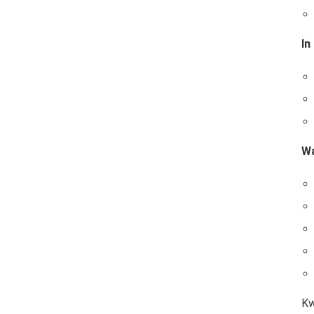
In
Wa
Kw