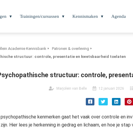
ngen
Trainingen/cursussen
Kennismaken
Agenda
llein Academie Kennisbank
Patronen & overleving
ische structuur: controle, presentatie en kwetsbaarheid toelaten
Psychopathische structuur: controle, present
Marjolein van Belle
12 januari 2026
j psychopathische kenmerken gaat het vaak over controle en invl
 zijn. Hier lees je herkenning in gedrag en lichaam, en hoe je stap