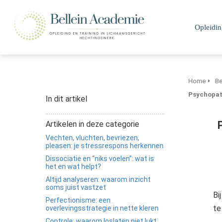
m anoniem
nformatie te
Opleidi
erzamelen over
et gedrag van een
ezoeker op de
ebsite.
Home
Be
arketing
Psychopath
In dit artikel
arketingcookies
orden gebruikt
Artikelen in deze categorie
m bezoekers te
Vechten, vluchten, bevriezen,
olgen op de
pleasen: je stressrespons herkennen
ebsite. Hierdoor
Dissociatie en “niks voelen”: wat is
unnen website-
het en wat helpt?
igenaren relevante
Altijd analyseren: waarom inzicht
dvertenties tonen
soms juist vastzet
Bi
ebaseerd op het
Perfectionisme: een
te
overlevingsstrategie in nette kleren
edrag van deze
Controle: waarom loslaten niet lukt