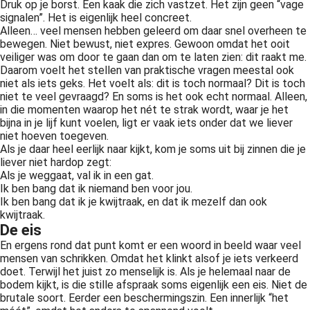
Druk op je borst. Een kaak die zich vastzet. Het zijn geen “vage
signalen”. Het is eigenlijk heel concreet.
Alleen… veel mensen hebben geleerd om daar snel overheen te
bewegen. Niet bewust, niet expres. Gewoon omdat het ooit
veiliger was om door te gaan dan om te laten zien: dit raakt me.
Daarom voelt het stellen van praktische vragen meestal ook
niet als iets geks. Het voelt als: dit is toch normaal? Dit is toch
niet te veel gevraagd? En soms is het ook echt normaal. Alleen,
in die momenten waarop het nét te strak wordt, waar je het
bijna in je lijf kunt voelen, ligt er vaak iets onder dat we liever
niet hoeven toegeven.
Als je daar heel eerlijk naar kijkt, kom je soms uit bij zinnen die je
liever niet hardop zegt:
Als je weggaat, val ik in een gat.
Ik ben bang dat ik niemand ben voor jou.
Ik ben bang dat ik je kwijtraak, en dat ik mezelf dan ook
kwijtraak.
De eis
En ergens rond dat punt komt er een woord in beeld waar veel
mensen van schrikken. Omdat het klinkt alsof je iets verkeerd
doet. Terwijl het juist zo menselijk is. Als je helemaal naar de
bodem kijkt, is die stille afspraak soms eigenlijk een eis. Niet de
brutale soort. Eerder een beschermingszin. Een innerlijk “het