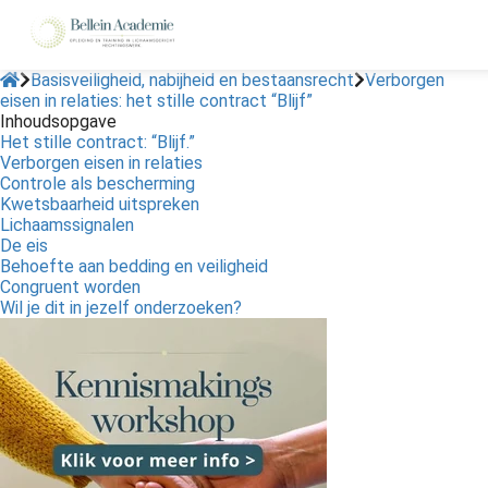
Basisveiligheid, nabijheid en bestaansrecht
Verborgen
eisen in relaties: het stille contract “Blijf”
Inhoudsopgave
ngen
Het stille contract: “Blijf.”
 policy
Verborgen eisen in relaties
Controle als bescherming
Kwetsbaarheid uitspreken
Lichaamssignalen
De eis
oneel
Behoefte aan bedding en veiligheid
Congruent worden
onele
Wil je dit in jezelf onderzoeken?
s zijn
kelijk om
bsite te
ken. Ze
 gebruikt
asisfuncties
der deze