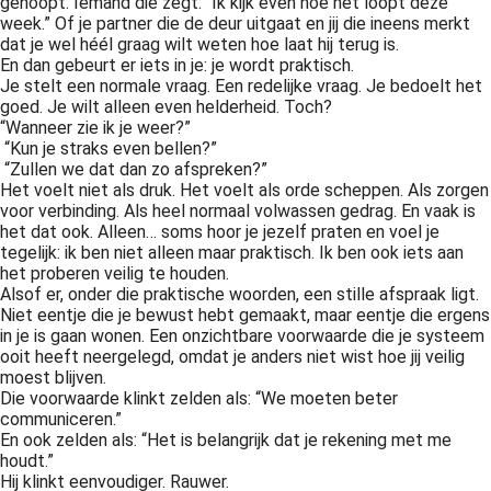
gehoopt. Iemand die zegt: “Ik kijk even hoe het loopt deze
week.” Of je partner die de deur uitgaat en jij die ineens merkt
dat je wel héél graag wilt weten hoe laat hij terug is.
En dan gebeurt er iets in je: je wordt praktisch.
Je stelt een normale vraag. Een redelijke vraag. Je bedoelt het
goed. Je wilt alleen even helderheid. Toch?
“Wanneer zie ik je weer?”
“Kun je straks even bellen?”
“Zullen we dat dan zo afspreken?”
Het voelt niet als druk. Het voelt als orde scheppen. Als zorgen
voor verbinding. Als heel normaal volwassen gedrag. En vaak is
het dat ook. Alleen… soms hoor je jezelf praten en voel je
tegelijk: ik ben niet alleen maar praktisch. Ik ben ook iets aan
het proberen veilig te houden.
Alsof er, onder die praktische woorden, een stille afspraak ligt.
Niet eentje die je bewust hebt gemaakt, maar eentje die ergens
in je is gaan wonen. Een onzichtbare voorwaarde die je systeem
ooit heeft neergelegd, omdat je anders niet wist hoe jij veilig
moest blijven.
Die voorwaarde klinkt zelden als: “We moeten beter
communiceren.”
En ook zelden als: “Het is belangrijk dat je rekening met me
houdt.”
Hij klinkt eenvoudiger. Rauwer.