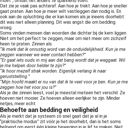
móét”, omdat het anders te spannend voelt.
Dat zie je vaak pas achteraf. Aan hoe je trekt. Aan hoe je sneller
gaat praten. Aan hoe je meer wilt vastleggen dan nodig is. En
ook aan de opluchting die er kan komen als je ineens doorhebt:
dit was niet alleen planning. Dit was angst die om bedding
vroeg.
Soms vinden mensen dan woorden die dichter bij de kern liggen.
Niet om het perfect te zeggen, maar om niet meer om zichzelf
heen te praten. Zinnen als:
“Ik merk dat ik onrustig word van de onduidelijkheid. Kun je me
zeggen wanneer we weer contact hebben?”
“Er gaat iets ouds in mij aan dat bang wordt dat je weggaat. Wil
je me helpen door helder te zijn?”
“Ik hoor mezelf strak worden. Eigenlijk verlang ik naar
geruststelling.”
“Mijn hoofd maakt er nu van dat ik te veel voor je ben. Kun je me
zeggen hoe het voor jou is?”
Als je die zinnen leest, voel je meestal meteen het verschil. Ze
hoeven niet mooier. Ze hoeven alleen eerlijker te zijn. Minder
netjes, meer echt.
Behoefte aan bedding en veiligheid
Als je merkt dat je systeem zó snel gaat dat je al in je
“praktische modus” zit vóór je het doorhebt, dan is het soms
helpend om eerst één kleine beweging in je lijf te maken. Niet