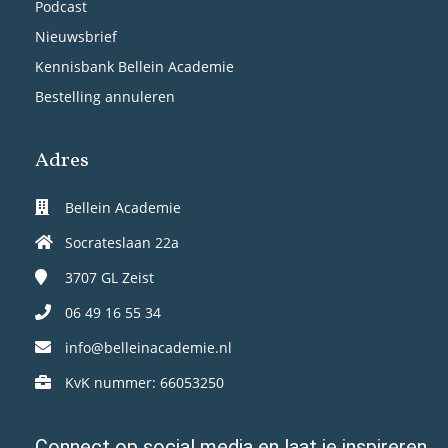
Podcast
Nieuwsbrief
Kennisbank Bellein Academie
Bestelling annuleren
Adres
Bellein Academie
Socrateslaan 22a
3707 GL
Zeist
06 49 16 55 34
info@belleinacademie.nl
KvK nummer: 66053250
Connect op social media en laat je inspireren.