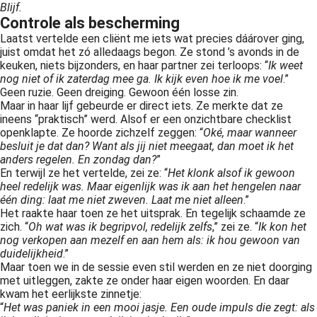
Blijf.
Controle als bescherming
Laatst vertelde een cliënt me iets wat precies dáárover ging,
juist omdat het zó alledaags begon. Ze stond ’s avonds in de
keuken, niets bijzonders, en haar partner zei terloops: “
Ik weet
nog niet of ik zaterdag mee ga. Ik kijk even hoe ik me voel
.”
Geen ruzie. Geen dreiging. Gewoon één losse zin.
Maar in haar lijf gebeurde er direct iets. Ze merkte dat ze
ineens “praktisch” werd. Alsof er een onzichtbare checklist
openklapte. Ze hoorde zichzelf zeggen: “
Oké, maar wanneer
besluit je dat dan? Want als jij niet meegaat, dan moet ik het
anders regelen. En zondag dan?
”
En terwijl ze het vertelde, zei ze: “
Het klonk alsof ik gewoon
heel redelijk was. Maar eigenlijk was ik aan het hengelen naar
één ding: laat me niet zweven. Laat me niet alleen
.”
Het raakte haar toen ze het uitsprak. En tegelijk schaamde ze
zich. “
Oh wat was ik begripvol, redelijk zelfs
,” zei ze. “
Ik kon het
nog verkopen aan mezelf en aan hem als: ik hou gewoon van
duidelijkheid
.”
Maar toen we in de sessie even stil werden en ze niet doorging
met uitleggen, zakte ze onder haar eigen woorden. En daar
kwam het eerlijkste zinnetje:
“
Het was paniek in een mooi jasje. Een oude impuls die zegt: als