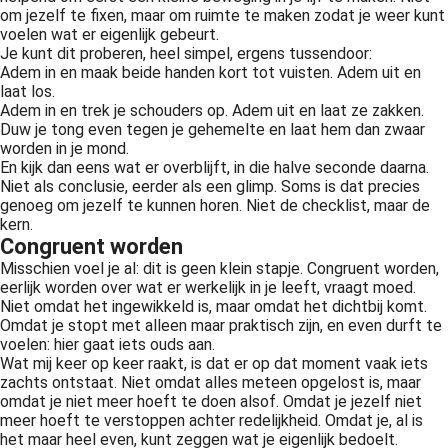
om jezelf te fixen, maar om ruimte te maken zodat je weer kunt
voelen wat er eigenlijk gebeurt.
Je kunt dit proberen, heel simpel, ergens tussendoor:
Adem in en maak beide handen kort tot vuisten. Adem uit en
laat los.
Adem in en trek je schouders op. Adem uit en laat ze zakken.
Duw je tong even tegen je gehemelte en laat hem dan zwaar
worden in je mond.
En kijk dan eens wat er overblijft, in die halve seconde daarna.
Niet als conclusie, eerder als een glimp. Soms is dat precies
genoeg om jezelf te kunnen horen. Niet de checklist, maar de
kern.
Congruent worden
Misschien voel je al: dit is geen klein stapje. Congruent worden,
eerlijk worden over wat er werkelijk in je leeft, vraagt moed.
Niet omdat het ingewikkeld is, maar omdat het dichtbij komt.
Omdat je stopt met alleen maar praktisch zijn, en even durft te
voelen: hier gaat iets ouds aan.
Wat mij keer op keer raakt, is dat er op dat moment vaak iets
zachts ontstaat. Niet omdat alles meteen opgelost is, maar
omdat je niet meer hoeft te doen alsof. Omdat je jezelf niet
meer hoeft te verstoppen achter redelijkheid. Omdat je, al is
het maar heel even, kunt zeggen wat je eigenlijk bedoelt.