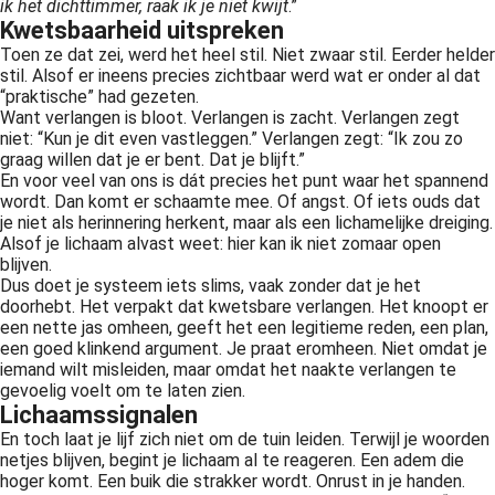
ik het dichttimmer, raak ik je niet kwijt
.”
Kwetsbaarheid uitspreken
Toen ze dat zei, werd het heel stil. Niet zwaar stil. Eerder helder
stil. Alsof er ineens precies zichtbaar werd wat er onder al dat
“praktische” had gezeten.
Want verlangen is bloot. Verlangen is zacht. Verlangen zegt
niet: “Kun je dit even vastleggen.” Verlangen zegt: “Ik zou zo
graag willen dat je er bent. Dat je blijft.”
En voor veel van ons is dát precies het punt waar het spannend
wordt. Dan komt er schaamte mee. Of angst. Of iets ouds dat
je niet als herinnering herkent, maar als een lichamelijke dreiging.
Alsof je lichaam alvast weet: hier kan ik niet zomaar open
blijven.
Dus doet je systeem iets slims, vaak zonder dat je het
doorhebt. Het verpakt dat kwetsbare verlangen. Het knoopt er
een nette jas omheen, geeft het een legitieme reden, een plan,
een goed klinkend argument. Je praat eromheen. Niet omdat je
iemand wilt misleiden, maar omdat het naakte verlangen te
gevoelig voelt om te laten zien.
Lichaamssignalen
En toch laat je lijf zich niet om de tuin leiden. Terwijl je woorden
netjes blijven, begint je lichaam al te reageren. Een adem die
hoger komt. Een buik die strakker wordt. Onrust in je handen.