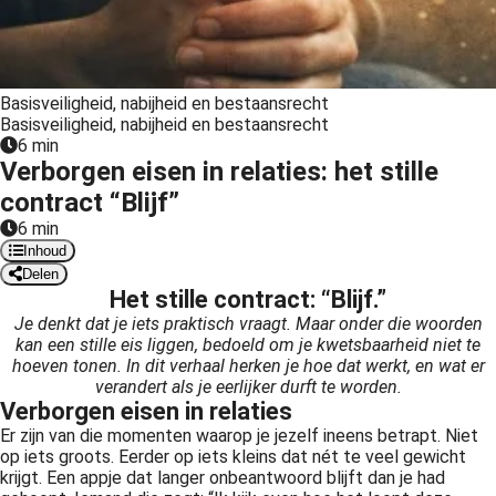
 op de
e. Hierdoor
 website-
ren
Basisveiligheid, nabijheid en bestaansrecht
Basisveiligheid, nabijheid en bestaansrecht
nte
6 min
enties
Verborgen eisen in relaties: het stille
gebaseerd
contract “Blijf”
 gedrag van
6 min
ezoeker.
Inhoud
Delen
Het stille contract: “Blijf.”
uren
Je denkt dat je iets praktisch vraagt. Maar onder die woorden
kan een stille eis liggen, bedoeld om je kwetsbaarheid niet te
hoeven tonen. In dit verhaal herken je hoe dat werkt, en wat er
verandert als je eerlijker durft te worden.
Verborgen eisen in relaties
Er zijn van die momenten waarop je jezelf ineens betrapt. Niet
op iets groots. Eerder op iets kleins dat nét te veel gewicht
krijgt. Een appje dat langer onbeantwoord blijft dan je had