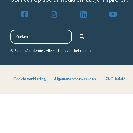
© Bellein Academie . Alle rechten voorbehouden.​
Cookie verklaring
|
Algemene voorwaarden
|
AVG beleid