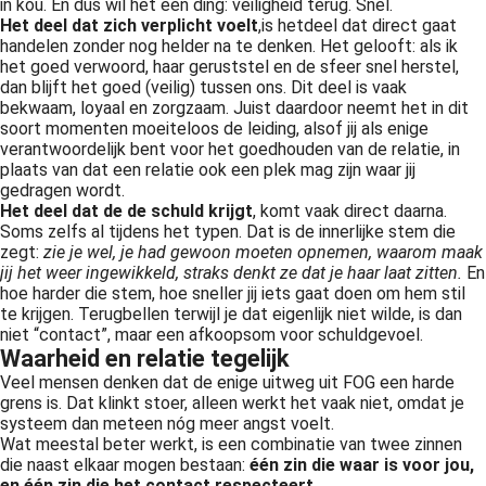
in kou. En dus wil het één ding: veiligheid terug. Snel.
Het deel dat zich verplicht voelt
,
is het
deel dat direct gaat
handelen zonder nog helder na te denken. Het gelooft: als ik
het goed verwoord, haar geruststel en de sfeer snel herstel,
dan blijft het goed (veilig) tussen ons. Dit deel is vaak
bekwaam, loyaal en zorgzaam. Juist daardoor neemt het in dit
soort momenten moeiteloos de leiding, alsof jij als enige
verantwoordelijk bent voor het goedhouden van de relatie, in
plaats van dat een relatie ook een plek mag zijn waar jij
gedragen wordt.
Het deel dat de de schuld krijgt
, komt vaak direct daarna.
Soms zelfs al tijdens het typen. Dat is de innerlijke stem die
zegt:
zie je wel, je had gewoon moeten opnemen, waarom maak
jij het weer ingewikkeld, straks denkt ze dat je haar laat zitten.
En
hoe harder die stem, hoe sneller jij iets gaat doen om hem stil
te krijgen. Terugbellen terwijl je dat eigenlijk niet wilde, is dan
niet “contact”, maar een afkoopsom voor schuldgevoel.
Waarheid en relatie tegelijk
Veel mensen denken dat de enige uitweg uit FOG een harde
grens is. Dat klinkt stoer, alleen werkt het vaak niet, omdat je
systeem dan meteen nóg meer angst voelt.
Wat meestal beter werkt, is een combinatie van twee zinnen
die naast elkaar mogen bestaan:
één zin die waar is voor jou,
en één zin die het contact respecteert.