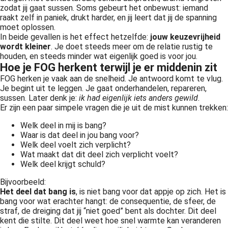
zodat jij gaat sussen. Soms gebeurt het onbewust: iemand
raakt zelf in paniek, drukt harder, en jij leert dat jij de spanning
moet oplossen.
In beide gevallen is het effect hetzelfde:
jouw keuzevrijheid
wordt kleiner
. Je doet steeds meer om de relatie rustig te
houden, en steeds minder wat eigenlijk goed is voor jou.
Hoe je FOG herkent terwijl je er middenin zit
FOG herken je vaak aan de snelheid. Je antwoord komt te vlug.
Je begint uit te leggen. Je gaat onderhandelen, repareren,
sussen. Later denk je:
ik had eigenlijk iets anders gewild
.
Er zijn een paar simpele vragen die je uit de mist kunnen trekken:
Welk deel in mij is bang?
Waar is dat deel in jou bang voor?
Welk deel voelt zich verplicht?
Wat maakt dat dit deel zich verplicht voelt?
Welk deel krijgt schuld?
Bijvoorbeeld:
Het deel dat bang is
, is niet bang voor dat appje op zich. Het is
bang voor wat erachter hangt: de consequentie, de sfeer, de
straf, de dreiging dat jij “niet goed” bent als dochter. Dit deel
kent die stilte. Dit deel weet hoe snel warmte kan veranderen