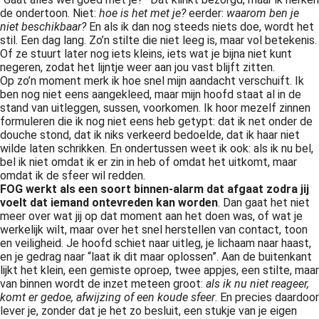
de ondertoon. Niet:
hoe is het met je?
eerder:
waarom ben je
niet beschikbaar?
En als ik dan nog steeds niets doe, wordt het
stil. Een dag lang. Zo’n stilte die niet leeg is, maar vol betekenis.
Of ze stuurt later nog iets kleins, iets wat je bijna niet kunt
negeren, zodat het lijntje weer aan jou vast blijft zitten.
Op zo’n moment merk ik hoe snel mijn aandacht verschuift. Ik
ben nog niet eens aangekleed, maar mijn hoofd staat al in de
stand van uitleggen, sussen, voorkomen. Ik hoor mezelf zinnen
formuleren die ik nog niet eens heb getypt: dat ik net onder de
douche stond, dat ik niks verkeerd bedoelde, dat ik haar niet
wilde laten schrikken. En ondertussen weet ik ook: als ik nu bel,
bel ik niet omdat ik er zin in heb of omdat het uitkomt, maar
omdat ik de sfeer wil redden.
FOG werkt als een soort binnen-alarm dat afgaat zodra jij
voelt dat iemand ontevreden kan worden
. Dan gaat het niet
meer over wat jij op dat moment aan het doen was, of wat je
werkelijk wilt, maar over het snel herstellen van contact, toon
en veiligheid. Je hoofd schiet naar uitleg, je lichaam naar haast,
en je gedrag naar “laat ik dit maar oplossen”. Aan de buitenkant
lijkt het klein, een gemiste oproep, twee appjes, een stilte, maar
van binnen wordt de inzet meteen groot:
als ik nu niet reageer,
komt er gedoe, afwijzing of een koude sfeer
. En precies daardoor
lever je, zonder dat je het zo besluit, een stukje van je eigen