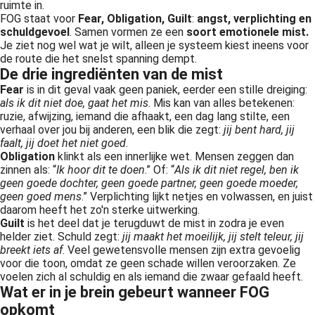
ruimte in.
FOG staat voor
Fear, Obligation, Guilt
:
angst, verplichting en
schuldgevoel
. Samen vormen ze een
soort emotionele mist.
Je ziet nog wel wat je wilt, alleen je systeem kiest ineens voor
de route die het snelst spanning dempt.
De drie ingrediënten van de mist
Fear
is in dit geval vaak geen paniek, eerder een stille dreiging:
als ik dit niet doe, gaat het mis
. Mis kan van alles betekenen:
ruzie, afwijzing, iemand die afhaakt, een dag lang stilte, een
verhaal over jou bij anderen, een blik die zegt:
jij bent hard, jij
faalt, jij doet het niet goed.
Obligation
klinkt als een innerlijke wet. Mensen zeggen dan
zinnen als: “
Ik hoor dit te doen
.” Of: “
Als ik dit niet regel, ben ik
geen goede dochter, geen goede partner, geen goede moeder,
geen goed mens
.” Verplichting lijkt netjes en volwassen, en juist
daarom heeft het zo'n sterke uitwerking.
Guilt
is het deel dat je terugduwt de mist in zodra je even
helder ziet. Schuld zegt:
jij maakt het moeilijk, jij stelt teleur, jij
breekt iets af
. Veel gewetensvolle mensen zijn extra gevoelig
voor die toon, omdat ze geen schade willen veroorzaken. Ze
voelen zich al schuldig en als iemand die zwaar gefaald heeft.
Wat er in je brein gebeurt wanneer FOG
opkomt