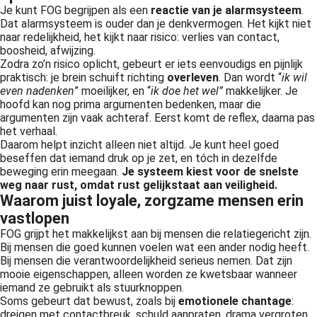
Je kunt FOG begrijpen als een
reactie van je
alarmsysteem
.
Dat alarmsysteem is ouder dan je denkvermogen. Het kijkt niet
naar redelijkheid, het kijkt naar risico: verlies van contact,
boosheid, afwijzing.
Zodra zo’n risico oplicht, gebeurt er iets eenvoudigs en pijnlijk
praktisch: je brein schuift richting
overleven
. Dan wordt “
ik wil
even nadenken
” moeilijker, en “
ik doe het wel
”
makkelijker. Je
hoofd kan nog prima argumenten bedenken, maar die
argumenten zijn vaak achteraf. Eerst komt de reflex, daarna pas
het verhaal.
Daarom helpt inzicht alleen niet altijd. Je kunt heel goed
beseffen dat iemand druk op je zet, en tóch in dezelfde
beweging erin meegaan.
Je systeem kiest voor de snelste
weg naar rust, omdat rust gelijkstaat aan veiligheid.
Waarom juist loyale, zorgzame mensen erin
vastlopen
FOG grijpt het makkelijkst aan bij mensen die relatiegericht zijn.
Bij mensen die goed kunnen voelen wat een ander nodig heeft.
Bij mensen die verantwoordelijkheid serieus nemen. Dat zijn
mooie eigenschappen, alleen worden ze kwetsbaar wanneer
iemand ze gebruikt als stuurknoppen.
Soms gebeurt dat bewust, zoals bij
emotionele chantage
:
dreigen met contactbreuk, schuld aanpraten, drama vergroten