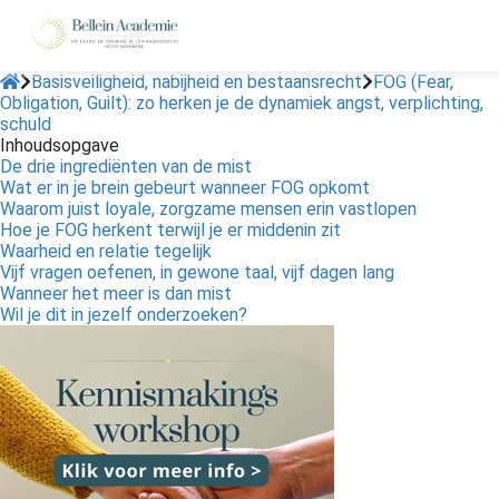
Basisveiligheid, nabijheid en bestaansrecht
FOG (Fear,
Obligation, Guilt): zo herken je de dynamiek angst, verplichting,
schuld
ngen
Inhoudsopgave
 policy
De drie ingrediënten van de mist
Wat er in je brein gebeurt wanneer FOG opkomt
Waarom juist loyale, zorgzame mensen erin vastlopen
Hoe je FOG herkent terwijl je er middenin zit
Waarheid en relatie tegelijk
oneel
Vijf vragen oefenen, in gewone taal, vijf dagen lang
Wanneer het meer is dan mist
onele
Wil je dit in jezelf onderzoeken?
s zijn
kelijk om
bsite te
ken. Ze
 gebruikt
asisfuncties
der deze