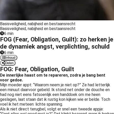
 op de
e. Hierdoor
 website-
ren
Basisveiligheid, nabijheid en bestaansrecht
Basisveiligheid, nabijheid en bestaansrecht
nte
6 min
enties
FOG (Fear, Obligation, Guilt): zo herken je
gebaseerd
de dynamiek angst, verplichting, schuld
 gedrag van
6 min
ezoeker.
Inhoud
Delen
FOG: Fear, Obligation, Guilt
uren
De innerlijke haast om te repareren, zodra je bang bent
voor gedoe.
Mijn moeder appt: “Waarom neem je niet op?” Ze had letterlijk
een minuut daarvoor gebeld. Ik stond net onder de douche en
had nog niet eens fatsoenlijk een handdoek om me heen
geslagen, laat staan dat ik rustig kon kijken wie er belde. Toch
voel ik het meteen: lichte spanning.
Als ik niet direct terugbel, volgt er snel een tweede appje:
“Gaat alles wel goed met je?” Dat klinkt bezorgd, maar ik herken