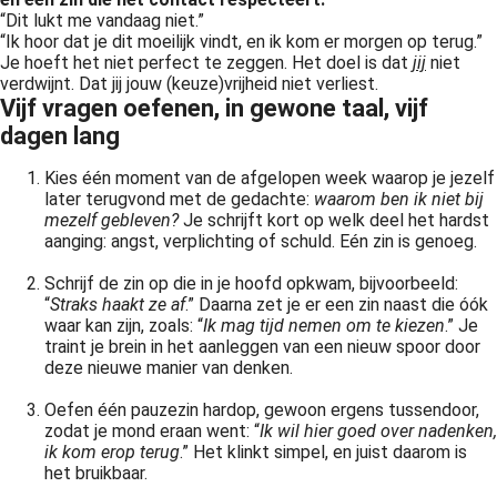
“Dit lukt me vandaag niet.”
“Ik hoor dat je dit moeilijk vindt, en ik kom er morgen op terug.”
Je hoeft het niet perfect te zeggen. Het doel is dat
jij
niet
verdwijnt. Dat jij jouw (keuze)vrijheid niet verliest.
Vijf vragen oefenen, in gewone taal, vijf
dagen lang
Kies één moment van de afgelopen week waarop je jezelf
later terugvond met de gedachte:
waarom ben ik niet bij
mezelf gebleven?
Je schrijft kort op welk deel het hardst
aanging: angst, verplichting of schuld. Eén zin is genoeg.
Schrijf de zin op die in je hoofd opkwam, bijvoorbeeld:
“
Straks haakt ze af
.” Daarna zet je er een zin naast die óók
waar kan zijn, zoals: “
Ik mag tijd nemen om te kiezen
.” Je
traint je brein in het aanleggen van een nieuw spoor door
deze nieuwe manier van denken.
Oefen één pauzezin hardop, gewoon ergens tussendoor,
zodat je mond eraan went: “
Ik wil hier goed over nadenken,
ik kom erop terug
.” Het klinkt simpel, en juist daarom is
het bruikbaar.