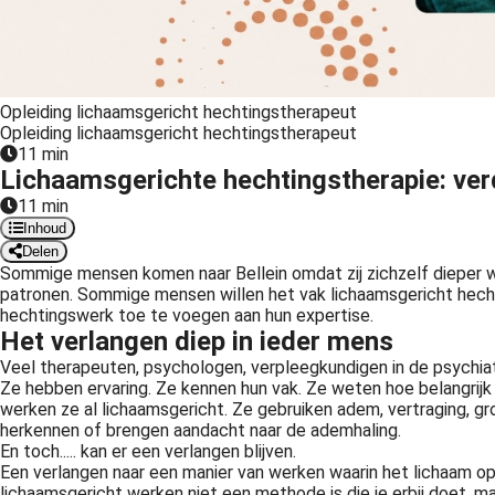
Opleiding lichaamsgericht hechtingstherapeut
Opleiding lichaamsgericht hechtingstherapeut
11 min
Lichaamsgerichte hechtingstherapie: ver
11 min
Inhoud
Delen
Sommige mensen komen naar Bellein omdat zij zichzelf dieper wi
patronen. Sommige mensen willen het vak lichaamsgericht hecht
hechtingswerk toe te voegen aan hun expertise.
Het verlangen diep in ieder mens
Veel therapeuten, psychologen, verpleegkundigen in de psychiat
Ze hebben ervaring. Ze kennen hun vak. Ze weten hoe belangrijk g
werken ze al lichaamsgericht. Ze gebruiken adem, vertraging, gro
herkennen of brengen aandacht naar de ademhaling.
En toch..... kan er een verlangen blijven.
Een verlangen naar een manier van werken waarin het lichaam op 
lichaamsgericht werken niet een methode is die je erbij doet, maa