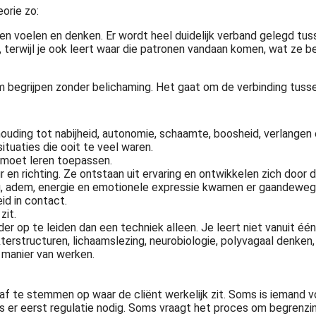
orie zo:
sen voelen en denken. Er wordt heel duidelijk verband gelegd tu
, terwijl je ook leert waar die patronen vandaan komen, wat ze b
om begrijpen zonder belichaming. Het gaat om de verbinding tusse
ouding tot nabijheid, autonomie, schaamte, boosheid, verlangen e
ituaties die ooit te veel waren.
 moet leren toepassen.
en richting. Ze ontstaan uit ervaring en ontwikkelen zich door d
g, adem, energie en emotionele expressie kwamen er gaandeweg an
id in contact.
zit.
er op te leiden dan een techniek alleen. Je leert niet vanuit één
terstructuren, lichaamslezing, neurobiologie, polyvagaal denken,
 manier van werken.
f te stemmen op waar de cliënt werkelijk zit. Soms is iemand vo
is er eerst regulatie nodig. Soms vraagt het proces om begrenz