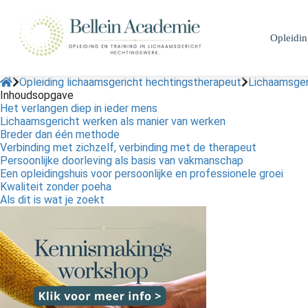
m anoniem
nformatie te
Opleidi
erzamelen over
et gedrag van een
ezoeker op de
Opleiding lichaamsgericht hechtingstherapeut
Lichaamsger
ebsite.
Inhoudsopgave
Het verlangen diep in ieder mens
Lichaamsgericht werken als manier van werken
arketing
Breder dan één methode
arketingcookies
Verbinding met zichzelf, verbinding met de therapeut
orden gebruikt
Persoonlijke doorleving als basis van vakmanschap
Een opleidingshuis voor persoonlijke en professionele groei
m bezoekers te
Kwaliteit zonder poeha
olgen op de
Als dit is wat je zoekt
ebsite. Hierdoor
unnen website-
igenaren relevante
dvertenties tonen
ebaseerd op het
edrag van deze