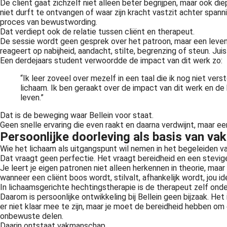
De cliënt gaat zichzelf niet alleen beter begrijpen, maar ook diep
niet durft te ontvangen of waar zijn kracht vastzit achter span
proces van bewustwording.
Dat verdiept ook de relatie tussen cliënt en therapeut.
De sessie wordt geen gesprek over het patroon, maar een levend
reageert op nabijheid, aandacht, stilte, begrenzing of steun. Juis
Een derdejaars student verwoordde de impact van dit werk zo:
“Ik leer zoveel over mezelf in een taal die ik nog niet vers
lichaam. Ik ben geraakt over de impact van dit werk en de h
leven.”
Dat is de beweging waar Bellein voor staat.
Geen snelle ervaring die even raakt en daarna verdwijnt, maar ee
Persoonlijke doorleving als basis van v
Wie het lichaam als uitgangspunt wil nemen in het begeleiden va
Dat vraagt geen perfectie. Het vraagt bereidheid en een stev
Je leert je eigen patronen niet alleen herkennen in theorie, maar 
wanneer een cliënt boos wordt, stilvalt, afhankelijk wordt, jou i
In lichaamsgerichte hechtingstherapie is de therapeut zelf onde
Daarom is persoonlijke ontwikkeling bij Bellein geen bijzaak. He
er niet klaar mee te zijn, maar je moet de bereidheid hebben om 
onbewuste delen.
Daarin ontstaat vakmanschap.