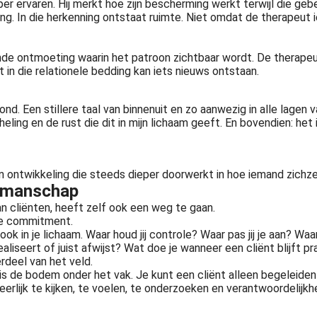
er ervaren. Hij merkt hoe zijn bescherming werkt terwijl die gebeu
ning. In die herkenning ontstaat ruimte. Niet omdat de therapeut
e ontmoeting waarin het patroon zichtbaar wordt. De therapeut 
t in die relationele bedding kan iets nieuws ontstaan.
tond. Een stillere taal van binnenuit en zo aanwezig in alle lagen
eling en de rust die dit in mijn lichaam geeft. En bovendien: het
n ontwikkeling die steeds dieper doorwerkt in hoe iemand zichzel
akmanschap
n cliënten, heeft zelf ook een weg te gaan.
ige commitment.
ook in je lichaam. Waar houd jij controle? Waar pas jij je aan? Waa
dealiseert of juist afwijst? Wat doe je wanneer een cliënt blijft 
rdeel van het veld.
t is de bodem onder het vak. Je kunt een cliënt alleen begeleiden
eerlijk te kijken, te voelen, te onderzoeken en verantwoordelijk