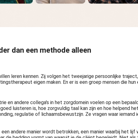
der dan een methode alleen
llen leren kennen. Zij volgen het tweejarige persoonlijke traje
ingstherapeut eigen maken. En er is een groep mensen die hun e
rie en andere collega's in het zorgdomein voelen op een bepaal
oed luisteren is, hoe zorgvuldig taal kan zijn en hoe helpend het
nding, regulatie of lichaamsbewustzijn. Ze vragen waar iemand ie
een andere manier wordt betrokken, een manier waarbij het lijf 
r de bedding vormt van waaruit je de cliënt begeleidt. Niet als t