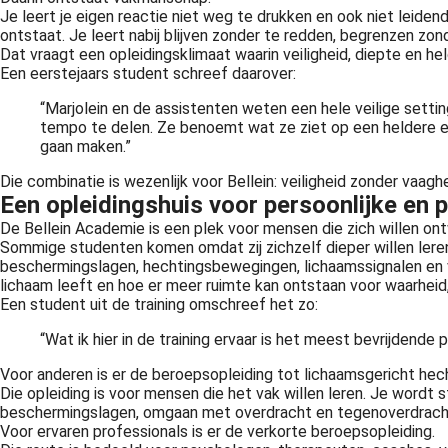
Je leert je eigen reactie niet weg te drukken en ook niet leidend
ontstaat. Je leert nabij blijven zonder te redden, begrenzen zo
Dat vraagt een opleidingsklimaat waarin veiligheid, diepte en h
Een eerstejaars student schreef daarover:
“Marjolein en de assistenten weten een hele veilige setti
tempo te delen. Ze benoemt wat ze ziet op een heldere en 
gaan maken.”
Die combinatie is wezenlijk voor Bellein: veiligheid zonder vaag
Een opleidingshuis voor persoonlijke en 
De Bellein Academie is een plek voor mensen die zich willen ont
Sommige studenten komen omdat zij zichzelf dieper willen leren 
beschermingslagen, hechtingsbewegingen, lichaamssignalen en ve
lichaam leeft en hoe er meer ruimte kan ontstaan voor waarheid,
Een student uit de training omschreef het zo:
“Wat ik hier in de training ervaar is het meest bevrijdend
Voor anderen is er de beroepsopleiding tot lichaamsgericht he
Die opleiding is voor mensen die het vak willen leren. Je wor
beschermingslagen, omgaan met overdracht en tegenoverdracht, 
Voor ervaren professionals is er de verkorte beroepsopleiding.