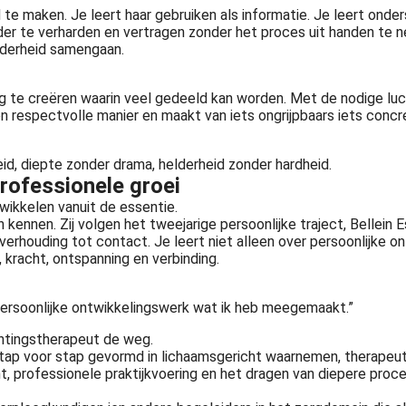
 te maken. Je leert haar gebruiken als informatie. Je leert onders
nder te verharden en vertragen zonder het proces uit handen te 
elderheid samengaan.
ng te creëren waarin veel gedeeld kan worden. Met de nodige luc
respectvolle manier en maakt van iets ongrijpbaars iets concree
heid, diepte zonder drama, helderheid zonder hardheid.
professionele groei
wikkelen vanuit de essentie.
kennen. Zij volgen het tweejarige persoonlijke traject, Bellein
rhouding tot contact. Je leert niet alleen over persoonlijke on
 kracht, ontspanning en verbinding.
e persoonlijke ontwikkelingswerk wat ik heb meegemaakt.”
chtingstherapeut de weg.
dt stap voor stap gevormd in lichaamsgericht waarnemen, therap
professionele praktijkvoering en het dragen van diepere proces