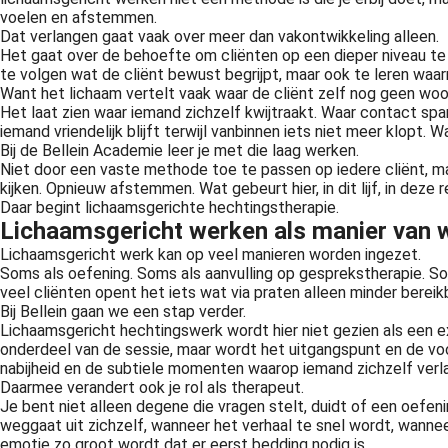
voelen en afstemmen.
Dat verlangen gaat vaak over meer dan vakontwikkeling alleen.
Het gaat over de behoefte om cliënten op een dieper niveau te 
te volgen wat de cliënt bewust begrijpt, maar ook te leren waa
Want het lichaam vertelt vaak waar de cliënt zelf nog geen woo
Het laat zien waar iemand zichzelf kwijtraakt. Waar contact sp
iemand vriendelijk blijft terwijl vanbinnen iets niet meer klopt. 
Bij de Bellein Academie leer je met die laag werken.
Niet door een vaste methode toe te passen op iedere cliënt, maa
kijken. Opnieuw afstemmen. Wat gebeurt hier, in dit lijf, in deze 
Daar begint lichaamsgerichte hechtingstherapie.
Lichaamsgericht werken als manier van 
Lichaamsgericht werk kan op veel manieren worden ingezet.
Soms als oefening. Soms als aanvulling op gesprekstherapie. So
veel cliënten opent het iets wat via praten alleen minder bereikba
Bij Bellein gaan we een stap verder.
Lichaamsgericht hechtingswerk wordt hier niet gezien als een ex
onderdeel van de sessie, maar wordt het uitgangspunt en de voort
nabijheid en de subtiele momenten waarop iemand zichzelf verlaat
Daarmee verandert ook je rol als therapeut.
Je bent niet alleen degene die vragen stelt, duidt of een oefe
weggaat uit zichzelf, wanneer het verhaal te snel wordt, wanneer
emotie zo groot wordt dat er eerst bedding nodig is.