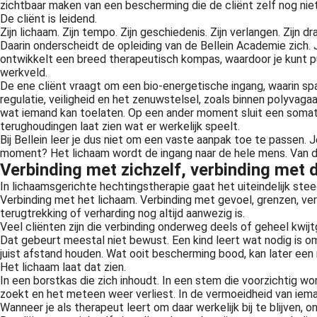
zichtbaar maken van een bescherming die de cliënt zelf nog niet
De cliënt is leidend.
Zijn lichaam. Zijn tempo. Zijn geschiedenis. Zijn verlangen. Zijn 
Daarin onderscheidt de opleiding van de Bellein Academie zich. J
ontwikkelt een breed therapeutisch kompas, waardoor je kunt p
werkveld.
De ene cliënt vraagt om een bio-energetische ingang, waarin sp
regulatie, veiligheid en het zenuwstelsel, zoals binnen polyva
wat iemand kan toelaten. Op een ander moment sluit een somati
terughoudingen laat zien wat er werkelijk speelt.
Bij Bellein leer je dus niet om een vaste aanpak toe te passen. J
moment? Het lichaam wordt de ingang naar de hele mens. Van daaru
Verbinding met zichzelf, verbinding met 
In lichaamsgerichte hechtingstherapie gaat het uiteindelijk ste
Verbinding met het lichaam. Verbinding met gevoel, grenzen, ver
terugtrekking of verharding nog altijd aanwezig is.
Veel cliënten zijn die verbinding onderweg deels of geheel kwijt
Dat gebeurt meestal niet bewust. Een kind leert wat nodig is om l
juist afstand houden. Wat ooit bescherming bood, kan later een
Het lichaam laat dat zien.
In een borstkas die zich inhoudt. In een stem die voorzichtig word
zoekt en het meteen weer verliest. In de vermoeidheid van ieman
Wanneer je als therapeut leert om daar werkelijk bij te blijven, o