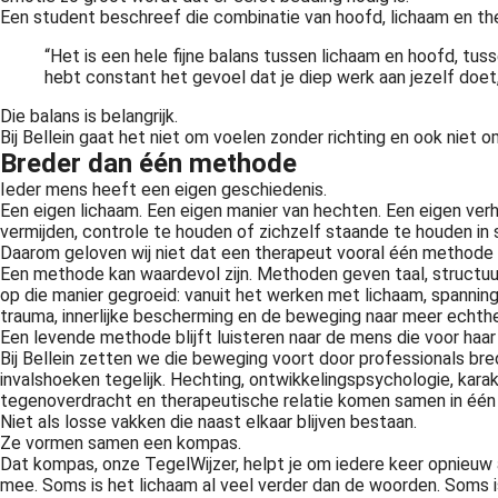
Een student beschreef die combinatie van hoofd, lichaam en the
“Het is een hele fijne balans tussen lichaam en hoofd, tus
hebt constant het gevoel dat je diep werk aan jezelf doet
Die balans is belangrijk.
Bij Bellein gaat het niet om voelen zonder richting en ook niet 
Breder dan één methode
Ieder mens heeft een eigen geschiedenis.
Een eigen lichaam. Een eigen manier van hechten. Een eigen verh
vermijden, controle te houden of zichzelf staande te houden in s
Daarom geloven wij niet dat een therapeut vooral één methode
Een methode kan waardevol zijn. Methoden geven taal, structuur 
op die manier gegroeid: vanuit het werken met lichaam, spannin
trauma, innerlijke bescherming en de beweging naar meer echthe
Een levende methode blijft luisteren naar de mens die voor haar 
Bij Bellein zetten we die beweging voort door professionals bred
invalshoeken tegelijk. Hechting, ontwikkelingspsychologie, karak
tegenoverdracht en therapeutische relatie komen samen in één
Niet als losse vakken die naast elkaar blijven bestaan.
Ze vormen samen een kompas.
Dat kompas, onze TegelWijzer, helpt je om iedere keer opnieuw a
mee. Soms is het lichaam al veel verder dan de woorden. Soms 