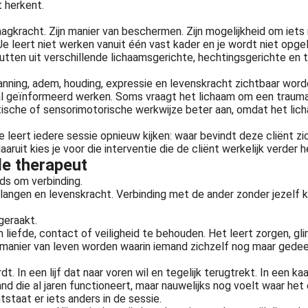
 herkent.
draagkracht. Zijn manier van beschermen. Zijn mogelijkheid om iets
e leert niet werken vanuit één vast kader en je wordt niet opgele
utten uit verschillende lichaamsgerichte, hechtingsgerichte en
anning, adem, houding, expressie en levenskracht zichtbaar wor
gaal geïnformeerd werken. Soms vraagt het lichaam om een trauma
sche of sensorimotorische werkwijze beter aan, omdat het licha
e leert iedere sessie opnieuw kijken: waar bevindt deze cliënt zic
it kies je voor die interventie die de cliënt werkelijk verder h
de therapeut
eds om verbinding.
langen en levenskracht. Verbinding met de ander zonder jezelf k
geraakt.
iefde, contact of veiligheid te behouden. Het leert zorgen, gliml
 manier van leven worden waarin iemand zichzelf nog maar gedee
t. In een lijf dat naar voren wil en tegelijk terugtrekt. In een k
d die al jaren functioneert, maar nauwelijks nog voelt waar het 
ntstaat er iets anders in de sessie.