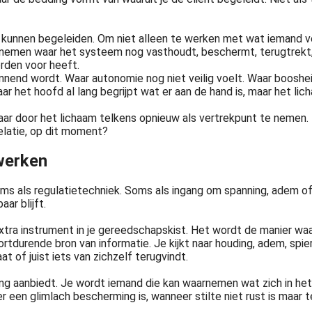
kunnen begeleiden. Om niet alleen te werken met wat iemand ver
rnemen waar het systeem nog vasthoudt, beschermt, terugtrekt, 
rden voor heeft.
annend wordt. Waar autonomie nog niet veilig voelt. Waar booshe
Waar het hoofd al lang begrijpt wat er aan de hand is, maar het li
r door het lichaam telkens opnieuw als vertrekpunt te nemen. In 
relatie, op dit moment?
werken
ms als regulatietechniek. Soms als ingang om spanning, adem of 
ar blijft.
tra instrument in je gereedschapskist. Het wordt de manier waar
durende bron van informatie. Je kijkt naar houding, adem, spiersp
 of juist iets van zichzelf terugvindt.
ning aanbiedt. Je wordt iemand die kan waarnemen wat zich in he
 een glimlach bescherming is, wanneer stilte niet rust is maar te