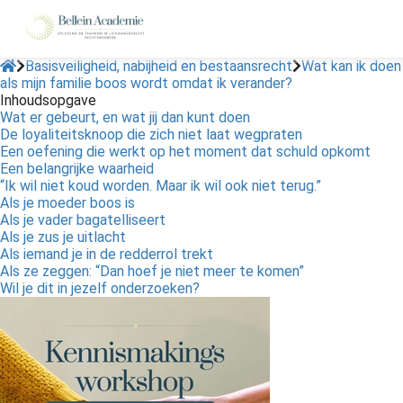
Basisveiligheid, nabijheid en bestaansrecht
Wat kan ik doen
als mijn familie boos wordt omdat ik verander?
Inhoudsopgave
ngen
Wat er gebeurt, en wat jij dan kunt doen
 policy
De loyaliteitsknoop die zich niet laat wegpraten
Een oefening die werkt op het moment dat schuld opkomt
Een belangrijke waarheid
“Ik wil niet koud worden. Maar ik wil ook niet terug.”
Als je moeder boos is
oneel
Als je vader bagatelliseert
Als je zus je uitlacht
onele
Als iemand je in de redderrol trekt
s zijn
Als ze zeggen: “Dan hoef je niet meer te komen”
kelijk om
Wil je dit in jezelf onderzoeken?
bsite te
ken. Ze
 gebruikt
asisfuncties
der deze