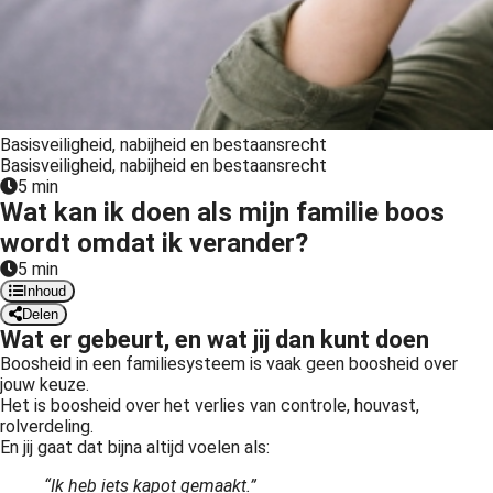
 op de
e. Hierdoor
 website-
ren
nte
Basisveiligheid, nabijheid en bestaansrecht
enties
Basisveiligheid, nabijheid en bestaansrecht
gebaseerd
5 min
 gedrag van
Wat kan ik doen als mijn familie boos
ezoeker.
wordt omdat ik verander?
5 min
Inhoud
uren
Delen
Wat er gebeurt, en wat jij dan kunt doen
Boosheid in een familiesysteem is vaak geen boosheid over
jouw keuze.
Het is boosheid over het verlies van controle, houvast,
rolverdeling.
En jij gaat dat bijna altijd voelen als:
“Ik heb iets kapot gemaakt.”