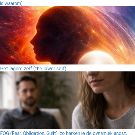
is waarom)
Het lagere zelf (the lower self)
FOG (Fear, Obligation, Guilt): zo herken je de dynamiek angst,