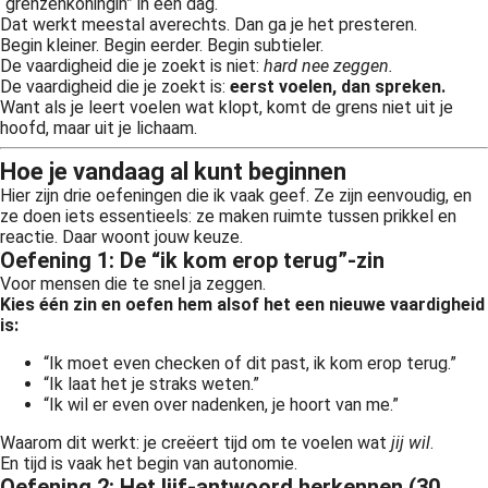
“grenzenkoningin” in één dag.
Dat werkt meestal averechts. Dan ga je het presteren.
Begin kleiner. Begin eerder. Begin subtieler.
De vaardigheid die je zoekt is niet:
hard nee zeggen.
De vaardigheid die je zoekt is:
eerst voelen, dan spreken.
Want als je leert voelen wat klopt, komt de grens niet uit je
hoofd, maar uit je lichaam.
Hoe je vandaag al kunt beginnen
Hier zijn drie oefeningen die ik vaak geef. Ze zijn eenvoudig, en
ze doen iets essentieels: ze maken ruimte tussen prikkel en
reactie. Daar woont jouw keuze.
Oefening 1: De “ik kom erop terug”-zin
Voor mensen die te snel ja zeggen.
Kies één zin en oefen hem alsof het een nieuwe vaardigheid
is:
“Ik moet even checken of dit past, ik kom erop terug.”
“Ik laat het je straks weten.”
“Ik wil er even over nadenken, je hoort van me.”
Waarom dit werkt: je creëert tijd om te voelen wat
jij wil
.
En tijd is vaak het begin van autonomie.
Oefening 2: Het lijf-antwoord herkennen (30