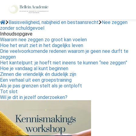
Basisveiligheid, nabijheid en bestaansrecht
Nee zeggen
zonder schuldgevoel
Inhoudsopgave
ngen
Waarom nee zeggen zo groot kan voelen
 policy
Hoe het eruit ziet in het dagelijks leven
Drie veelvoorkomende redenen waarom je geen nee durft te
zeggen
Het kantelpunt: je hoeft niet ineens te kunnen “nee zeggen”
Hoe je vandaag al kunt beginnen
oneel
Zinnen die vriendelijk én duidelijk zijn
Een verhaal uit een groepstraining
onele
Als je pas grenzen stelt als je ontploft
s zijn
Tot slot
kelijk om
Wil je dit in jezelf onderzoeken?
bsite te
ken. Ze
 gebruikt
asisfuncties
der deze