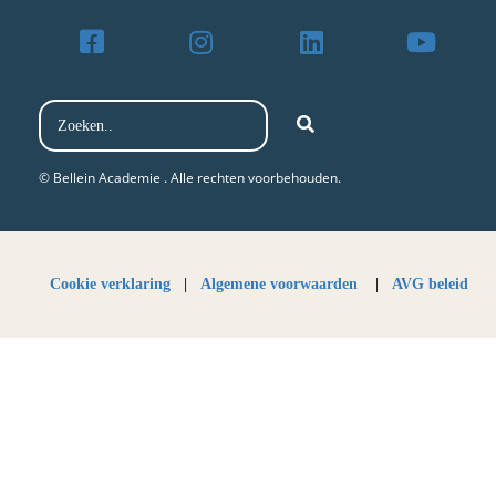
© Bellein Academie . Alle rechten voorbehouden.​
Cookie verklaring
|
Algemene voorwaarden
|
AVG beleid