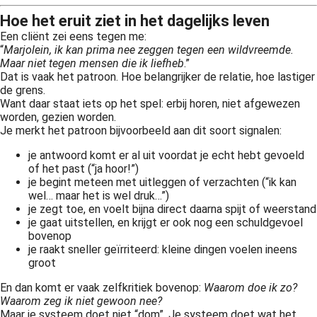
Hoe het eruit ziet in het dagelijks leven
Een cliënt zei eens tegen me:
“
Marjolein, ik kan prima nee zeggen tegen een wildvreemde.
Maar niet tegen mensen die ik liefheb
.”
Dat is vaak het patroon. Hoe belangrijker de relatie, hoe lastiger
de grens.
Want daar staat iets op het spel: erbij horen, niet afgewezen
worden, gezien worden.
Je merkt het patroon bijvoorbeeld aan dit soort signalen:
je antwoord komt er al uit voordat je echt hebt gevoeld
of het past (“ja hoor!”)
je begint meteen met uitleggen of verzachten (“ik kan
wel… maar het is wel druk…”)
je zegt toe, en voelt bijna direct daarna spijt of weerstand
je gaat uitstellen, en krijgt er ook nog een schuldgevoel
bovenop
je raakt sneller geïrriteerd: kleine dingen voelen ineens
groot
En dan komt er vaak zelfkritiek bovenop:
Waarom doe ik zo?
Waarom zeg ik niet gewoon nee?
Maar je systeem doet niet “dom”. Je systeem doet wat het