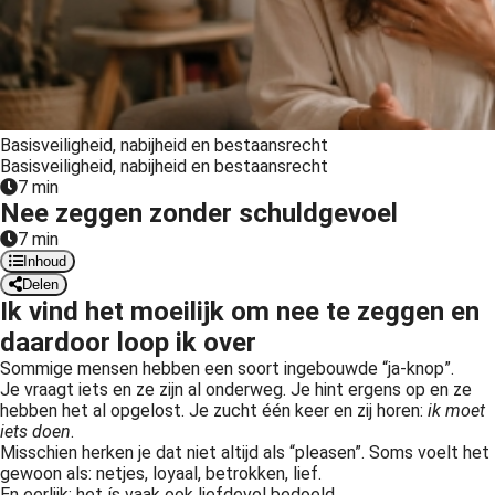
 op de
e. Hierdoor
 website-
ren
nte
Basisveiligheid, nabijheid en bestaansrecht
enties
Basisveiligheid, nabijheid en bestaansrecht
gebaseerd
7 min
 gedrag van
Nee zeggen zonder schuldgevoel
ezoeker.
7 min
Inhoud
Delen
uren
Ik vind het moeilijk om nee te zeggen en
daardoor loop ik over
Sommige mensen hebben een soort ingebouwde “ja-knop”.
Je vraagt iets en ze zijn al onderweg. Je hint ergens op en ze
hebben het al opgelost. Je zucht één keer en zij horen:
ik moet
iets doen
.
Misschien herken je dat niet altijd als “pleasen”. Soms voelt het
gewoon als: netjes, loyaal, betrokken, lief.
En eerlijk: het ís vaak ook liefdevol bedoeld.