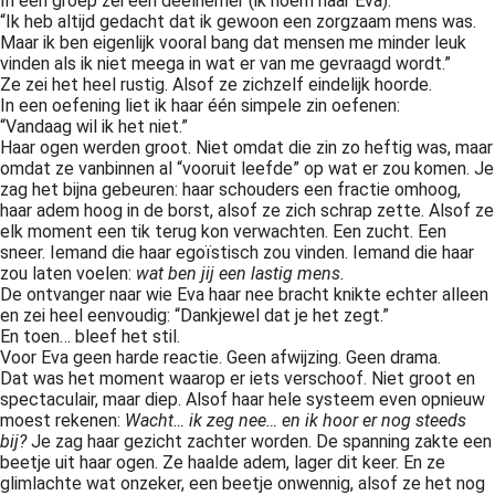
In een groep zei een deelnemer (ik noem haar Eva):
“Ik heb altijd gedacht dat ik gewoon een zorgzaam mens was.
Maar ik ben eigenlijk vooral bang dat mensen me minder leuk
vinden als ik niet meega in wat er van me gevraagd wordt.”
Ze zei het heel rustig. Alsof ze zichzelf eindelijk hoorde.
In een oefening liet ik haar één simpele zin oefenen:
“Vandaag wil ik het niet.”
Haar ogen werden groot. Niet omdat die zin zo heftig was, maar
omdat ze vanbinnen al “vooruit leefde” op wat er zou komen. Je
zag het bijna gebeuren: haar schouders een fractie omhoog,
haar adem hoog in de borst, alsof ze zich schrap zette. Alsof ze
elk moment een tik terug kon verwachten. Een zucht. Een
sneer. Iemand die haar egoïstisch zou vinden. Iemand die haar
zou laten voelen:
wat ben jij een lastig mens
.
De ontvanger naar wie Eva haar nee bracht knikte echter alleen
en zei heel eenvoudig: “Dankjewel dat je het zegt.”
En toen… bleef het stil.
Voor Eva geen harde reactie. Geen afwijzing. Geen drama.
Dat was het moment waarop er iets verschoof. Niet groot en
spectaculair, maar diep. Alsof haar hele systeem even opnieuw
moest rekenen:
Wacht… ik zeg nee… en ik hoor er nog steeds
bij?
Je zag haar gezicht zachter worden. De spanning zakte een
beetje uit haar ogen. Ze haalde adem, lager dit keer. En ze
glimlachte wat onzeker, een beetje onwennig, alsof ze het nog