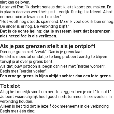
niet kan geloven.
Later zei Eva: “Ik dacht serieus dat ik iets kapot zou maken. En
in plaats daarvan werd het juist… eerlijk. Rustig. Liefdevol. Alsof
er meer ruimte kwam, niet minder.”
“Het voelt nog steeds spannend. Maar ik voel ook: ik ben er nog.
De ander is er nog. De verbinding blijft.”
Dat is de echte heling: dat je systeem leert dat begrenzen
niet hetzelfde is als verliezen.
Als je pas grenzen stelt als je ontploft
Dan is je grens niet “zwak”. Dan is je grens laat.
En dat is meestal omdat je te lang probeert aardig te blijven
terwijl je al over je grens bent.
Als dat jouw patroon is, begin dan niet met “harder worden”.
Begin met “eerder voelen”.
Een vroege grens is bijna altijd zachter dan een late grens.
Tot slot
Als jij het moeilijk vindt om nee te zeggen, ben je niet “te soft”.
Je bent waarschijnlijk heel goed in afstemmen. In aanvoelen. In
verbinding houden.
Alleen is het tijd dat je jezelf óók meeneemt in die verbinding.
Begin met één ding: