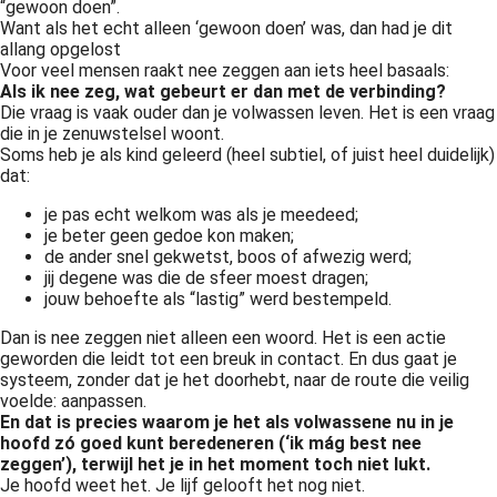
“gewoon doen”.
Want als het echt alleen ‘gewoon doen’ was, dan had je dit
allang opgelost
Voor veel mensen raakt nee zeggen aan iets heel basaals:
Als ik nee zeg, wat gebeurt er dan met de verbinding?
Die vraag is vaak ouder dan je volwassen leven. Het is een vraag
die in je zenuwstelsel woont.
Soms heb je als kind geleerd (heel subtiel, of juist heel duidelijk)
dat:
je pas echt welkom was als je meedeed;
je beter geen gedoe kon maken;
de ander snel gekwetst, boos of afwezig werd;
jij degene was die de sfeer moest dragen;
jouw behoefte als “lastig” werd bestempeld.
Dan is nee zeggen niet alleen een woord. Het is een actie
geworden die leidt tot een breuk in contact. En dus gaat je
systeem, zonder dat je het doorhebt, naar de route die veilig
voelde: aanpassen.
En dat is precies waarom je het als volwassene nu in je
hoofd zó goed kunt beredeneren (‘ik mág best nee
zeggen’), terwijl het je in het moment toch niet lukt.
Je hoofd weet het. Je lijf gelooft het nog niet.