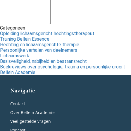
Categorieën
Opleiding lichaamsgericht hechtingstherapeut
Training Bellein Essence
Hechting en lichaamsgerichte therapie
Persoonlijke verhalen van deelnemers
Lichaamswerk
Basisveiligheid, nabijheid en bestaansrecht
Boekreviews over psychologie, trauma en persoonlijke groei |
Bellein Academie
Navigatie
Contact
Over Bellein Academie
Veel gestelde vragen
Podcast