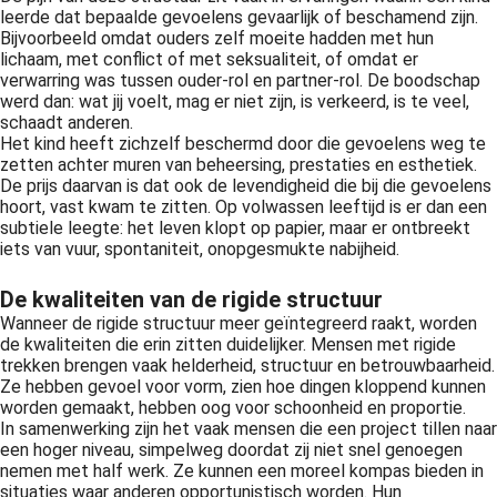
leerde dat bepaalde gevoelens gevaarlijk of beschamend zijn.
Bijvoorbeeld omdat ouders zelf moeite hadden met hun
lichaam, met conflict of met seksualiteit, of omdat er
verwarring was tussen ouder-rol en partner-rol. De boodschap
werd dan: wat jij voelt, mag er niet zijn, is verkeerd, is te veel,
schaadt anderen.
Het kind heeft zichzelf beschermd door die gevoelens weg te
zetten achter muren van beheersing, prestaties en esthetiek.
De prijs daarvan is dat ook de levendigheid die bij die gevoelens
hoort, vast kwam te zitten. Op volwassen leeftijd is er dan een
subtiele leegte: het leven klopt op papier, maar er ontbreekt
iets van vuur, spontaniteit, onopgesmukte nabijheid.
De kwaliteiten van de rigide structuur
Wanneer de rigide structuur meer geïntegreerd raakt, worden
de kwaliteiten die erin zitten duidelijker. Mensen met rigide
trekken brengen vaak helderheid, structuur en betrouwbaarheid.
Ze hebben gevoel voor vorm, zien hoe dingen kloppend kunnen
worden gemaakt, hebben oog voor schoonheid en proportie.
In samenwerking zijn het vaak mensen die een project tillen naar
een hoger niveau, simpelweg doordat zij niet snel genoegen
nemen met half werk. Ze kunnen een moreel kompas bieden in
situaties waar anderen opportunistisch worden. Hun