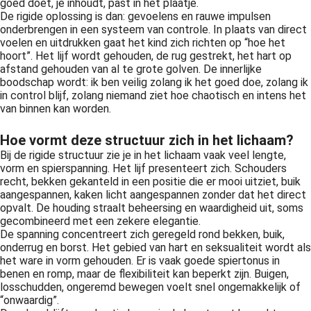
goed doet, je inhoudt, past in het plaatje.
De rigide oplossing is dan: gevoelens en rauwe impulsen
onderbrengen in een systeem van controle. In plaats van direct
voelen en uitdrukken gaat het kind zich richten op “hoe het
hoort”. Het lijf wordt gehouden, de rug gestrekt, het hart op
afstand gehouden van al te grote golven. De innerlijke
boodschap wordt: ik ben veilig zolang ik het goed doe, zolang ik
in control blijf, zolang niemand ziet hoe chaotisch en intens het
van binnen kan worden.
Hoe vormt deze structuur zich in het lichaam?
Bij de rigide structuur zie je in het lichaam vaak veel lengte,
vorm en spierspanning. Het lijf presenteert zich. Schouders
recht, bekken gekanteld in een positie die er mooi uitziet, buik
aangespannen, kaken licht aangespannen zonder dat het direct
opvalt. De houding straalt beheersing en waardigheid uit, soms
gecombineerd met een zekere elegantie.
De spanning concentreert zich geregeld rond bekken, buik,
onderrug en borst. Het gebied van hart en seksualiteit wordt als
het ware in vorm gehouden. Er is vaak goede spiertonus in
benen en romp, maar de flexibiliteit kan beperkt zijn. Buigen,
losschudden, ongeremd bewegen voelt snel ongemakkelijk of
“onwaardig”.