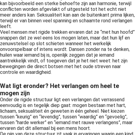
kan bijvoorbeeld een sterke behoefte zijn aan harmonie, terwijl
conflicten worden afgevlakt of uitgesteld tot het echt niet
meer anders kan. Seksualiteit kan aan de buitenkant prima lijken,
terwijl er van binnen veel spanning en schaamte rond verlangen
leeft.
Veel mensen met rigide trekken ervaren dat ze “met hun hoofd”
snappen dat ze wel eens los mogen laten, maar dat hun lijf en
zenuwstelsel op slot schieten wanneer het werkelijk
onvoorspelbaar of intens wordt. Dansen zonder na te denken,
huilen waar iemand bij is, openlijk zeggen dat je iemand
aantrekkelijk vindt, of toegeven dat je het niet weet: het zijn
bewegingen die direct botsen met het oude streven naar
controle en waardigheid.
Wat ligt eronder? Het verlangen om heel te
mogen zijn
Onder de rigide structuur ligt een verlangen dat verrassend
eenvoudig is en tegelijk diep gaat: mogen bestaan met hart,
lichaam, seksualiteit én geweten in één geheel. Niet kiezen
tussen “keurig” en “levendig”, tussen “waardig” en “gevoelig”,
tussen “harde werker” en “iemand met rauwe verlangens”, maar
ervaren dat dit allemaal bij een mens hoort.
De pijn van deze structuur zit vaak in ervaringen waarin een kind