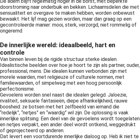
De adem blijft regelmatig hoger in de borst, met beperkte
doorstroming naar onderbuik en bekken. Lichaamsdelen die met
sensualiteit en overgave te maken hebben, worden onbewust
bewaakt. Het lijf mag gezien worden, maar dan graag op een
gecontroleerde manier: mooi, sterk, verzorgd, niet rommelig of
ongeremd.
De innerlijke wereld: ideaalbeeld, hart en
controle
Van binnen leven bij de rigide structuur sterke idealen.
Idealistische beelden over hoe je hoort te zijn als partner, ouder,
professional, mens. Die idealen kunnen verbonden zijn met
morele waarden, met religieuze of culturele normen, met
familiewaarden, of simpelweg met een hoog persoonlijk
perfectionisme.
Gevoelens worden snel naast die idealen gelegd. Jaloezie,
rivaliteit, seksuele fantasieën, diepe afhankelijkheid, rauwe
boosheid: ze botsen met het zelfbeeld van iemand die
“redelijk”, “netjes” en “waardig” wil zijn. De oplossing is vaak
innerlijke splitsing. Een deel van de gevoelens wordt toegelaten
en netjes verpakt, een ander deel wordt ontkend, weggedrukt
of geprojecteerd op anderen.
Dat levert een voortdurende innerlijke dialoog op. Heb ik niet te