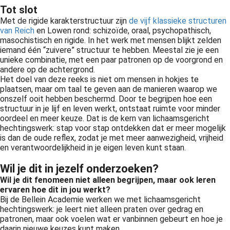
Tot slot
Met de rigide karakterstructuur zijn
de vijf klassieke structuren
van Reich
en Lowen rond: schizoïde, oraal, psychopathisch,
masochistisch en rigide. In het werk met mensen blijkt zelden
iemand één “zuivere” structuur te hebben. Meestal zie je een
unieke combinatie, met een paar patronen op de voorgrond en
andere op de achtergrond.
Het doel van deze reeks is niet om mensen in hokjes te
plaatsen, maar om taal te geven aan de manieren waarop we
onszelf ooit hebben beschermd. Door te begrijpen hoe een
structuur in je lijf en leven werkt, ontstaat ruimte voor minder
oordeel en meer keuze. Dat is de kern van lichaamsgericht
hechtingswerk: stap voor stap ontdekken dat er meer mogelijk
is dan de oude reflex, zodat je met meer aanwezigheid, vrijheid
en verantwoordelijkheid in je eigen leven kunt staan.
Wil je dit in jezelf onderzoeken?
Wil je dit fenomeen niet alleen begrijpen, maar ook leren
ervaren hoe dit in jou werkt?
Bij de Bellein Academie werken we met lichaamsgericht
hechtingswerk: je leert niet alleen praten over gedrag en
patronen, maar ook voelen wat er vanbinnen gebeurt en hoe je
daarin nieuwe keuzes kunt maken.