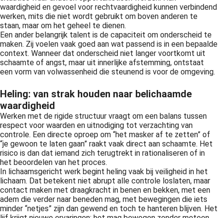
waardigheid en gevoel voor rechtvaardigheid kunnen verbindend
werken, mits die niet wordt gebruikt om boven anderen te
staan, maar om het geheel te dienen.
Een ander belangrijk talent is de capaciteit om onderscheid te
maken. Zij voelen vaak goed aan wat passend is in een bepaalde
context. Wanneer dat onderscheid niet langer voortkomt uit
schaamte of angst, maar uit innerlijke afstemming, ontstaat
een vorm van volwassenheid die steunend is voor de omgeving.
Heling: van strak houden naar belichaamde
waardigheid
Werken met de rigide structuur vraagt om een balans tussen
respect voor waarden en uitnodiging tot verzachting van
controle. Een directe oproep om “het masker af te zetten” of
“je gewoon te laten gaan” raakt vaak direct aan schaamte. Het
risico is dan dat iemand zich terugtrekt in rationaliseren of in
het beoordelen van het proces.
In lichaamsgericht werk begint heling vaak bij veiligheid in het
lichaam. Dat betekent niet abrupt alle controle loslaten, maar
contact maken met draagkracht in benen en bekken, met een
adem die verder naar beneden mag, met bewegingen die iets
minder “netjes” zijn dan gewend en toch te hanteren blijven. Het
lijf krijgt nieuwe ervaringen: het mag bewegen zonder meteen