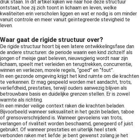
druk staan. In dit artikel kijken we naar hoe deze structuur
ontstaat, hoe zij zich toont in lichaam en leven, welke
kwaliteiten erin verscholen liggen en wat er nodig is om minder
vanuit controle en meer vanuit geïntegreerde stevigheid te
leven.
Waar gaat de rigide structuur over?
De rigide structuur hoort bij een latere ontwikkelingsfase dan
de andere structuren: de periode waarin een kind zichzelf als
jongen of meisje gaat beleven, nieuwsgierig wordt naar zijn
lichaam, speelt met verleiden en terugtrekken, concurrentie,
winnen en verliezen, morele regels, “goed” en “fout”.
In een gezonde omgeving krijgt het kind ruimte om die krachten
te verkennen. Er mag gespeeld worden met aandacht, trots,
verliefdheid, prestaties, terwijl ouders aanwezig blijven als
betrouwbare basis en duidelijke grenzen stellen. Er is zowel
warmte als richting.
In een minder veilige context raken die krachten beladen.
Bijvoorbeeld wanneer seksualiteit in het gezin beladen, taboe
of grensoverschrijdend is. Wanneer gevoelens van trots,
verlangen of rivaliteit worden beschaamd, genegeerd of juist
gebruikt. Of wanneer prestaties en uiterlijk heel sterk
verbonden raken met liefde: je bent gewenst zolang je het