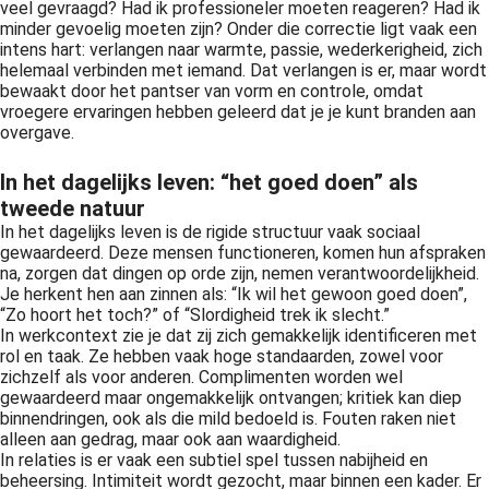
veel gevraagd? Had ik professioneler moeten reageren? Had ik
minder gevoelig moeten zijn? Onder die correctie ligt vaak een
intens hart: verlangen naar warmte, passie, wederkerigheid, zich
helemaal verbinden met iemand. Dat verlangen is er, maar wordt
bewaakt door het pantser van vorm en controle, omdat
vroegere ervaringen hebben geleerd dat je je kunt branden aan
overgave.
In het dagelijks leven: “het goed doen” als
tweede natuur
In het dagelijks leven is de rigide structuur vaak sociaal
gewaardeerd. Deze mensen functioneren, komen hun afspraken
na, zorgen dat dingen op orde zijn, nemen verantwoordelijkheid.
Je herkent hen aan zinnen als: “Ik wil het gewoon goed doen”,
“Zo hoort het toch?” of “Slordigheid trek ik slecht.”
In werkcontext zie je dat zij zich gemakkelijk identificeren met
rol en taak. Ze hebben vaak hoge standaarden, zowel voor
zichzelf als voor anderen. Complimenten worden wel
gewaardeerd maar ongemakkelijk ontvangen; kritiek kan diep
binnendringen, ook als die mild bedoeld is. Fouten raken niet
alleen aan gedrag, maar ook aan waardigheid.
In relaties is er vaak een subtiel spel tussen nabijheid en
beheersing. Intimiteit wordt gezocht, maar binnen een kader. Er