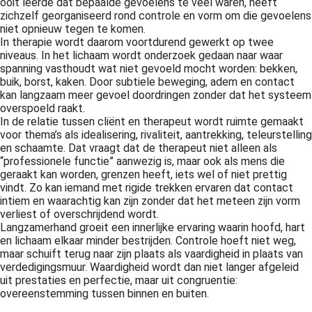
ooit leerde dat bepaalde gevoelens te veel waren, heeft
zichzelf georganiseerd rond controle en vorm om die gevoelens
niet opnieuw tegen te komen.
In therapie wordt daarom voortdurend gewerkt op twee
niveaus. In het lichaam wordt onderzoek gedaan naar waar
spanning vasthoudt wat niet gevoeld mocht worden: bekken,
buik, borst, kaken. Door subtiele beweging, adem en contact
kan langzaam meer gevoel doordringen zonder dat het systeem
overspoeld raakt.
In de relatie tussen cliënt en therapeut wordt ruimte gemaakt
voor thema’s als idealisering, rivaliteit, aantrekking, teleurstelling
en schaamte. Dat vraagt dat de therapeut niet alleen als
“professionele functie” aanwezig is, maar ook als mens die
geraakt kan worden, grenzen heeft, iets wel of niet prettig
vindt. Zo kan iemand met rigide trekken ervaren dat contact
intiem en waarachtig kan zijn zonder dat het meteen zijn vorm
verliest of overschrijdend wordt.
Langzamerhand groeit een innerlijke ervaring waarin hoofd, hart
en lichaam elkaar minder bestrijden. Controle hoeft niet weg,
maar schuift terug naar zijn plaats als vaardigheid in plaats van
verdedigingsmuur. Waardigheid wordt dan niet langer afgeleid
uit prestaties en perfectie, maar uit congruentie:
overeenstemming tussen binnen en buiten.