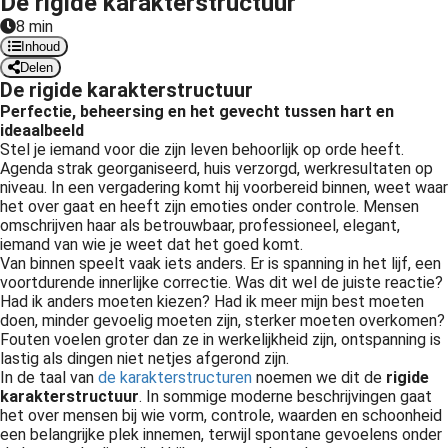
De rigide karakterstructuur
 op de
8 min
e. Hierdoor
Inhoud
 website-
Delen
De rigide karakterstructuur
ren
Perfectie, beheersing en het gevecht tussen hart en
nte
ideaalbeeld
enties
Stel je iemand voor die zijn leven behoorlijk op orde heeft.
gebaseerd
Agenda strak georganiseerd, huis verzorgd, werkresultaten op
 gedrag van
niveau. In een vergadering komt hij voorbereid binnen, weet waar
het over gaat en heeft zijn emoties onder controle. Mensen
ezoeker.
omschrijven haar als betrouwbaar, professioneel, elegant,
iemand van wie je weet dat het goed komt.
Van binnen speelt vaak iets anders. Er is spanning in het lijf, een
uren
voortdurende innerlijke correctie. Was dit wel de juiste reactie?
Had ik anders moeten kiezen? Had ik meer mijn best moeten
doen, minder gevoelig moeten zijn, sterker moeten overkomen?
Fouten voelen groter dan ze in werkelijkheid zijn, ontspanning is
lastig als dingen niet netjes afgerond zijn.
In de taal van
de karakterstructuren
noemen we dit de
rigide
karakterstructuur
. In sommige moderne beschrijvingen gaat
het over mensen bij wie vorm, controle, waarden en schoonheid
een belangrijke plek innemen, terwijl spontane gevoelens onder