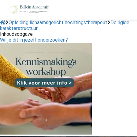
Opleiding lichaamsgericht hechtingstherapeut
De rigide
karakterstructuur
Inhoudsopgave
ngen
Wil je dit in jezelf onderzoeken?
 policy
oneel
onele
s zijn
kelijk om
bsite te
ken. Ze
 gebruikt
asisfuncties
der deze