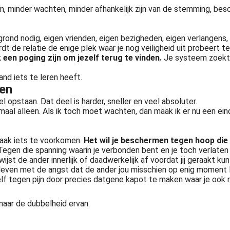
, minder wachten, minder afhankelijk zijn van de stemming, beschi
grond nodig, eigen vrienden, eigen bezigheden, eigen verlangens,
dt de relatie de enige plek waar je nog veiligheid uit probeert te
een poging zijn om jezelf terug te vinden.
Je systeem zoekt l
and iets te leren heeft.
ken
opstaan. Dat deel is harder, sneller en veel absoluter.
aal alleen. Als ik toch moet wachten, dan maak ik er nu een einde
vaak iets te voorkomen.
Het wil je beschermen tegen hoop die 
gen die spanning waarin je verbonden bent en je toch verlaten 
 wijst de ander innerlijk of daadwerkelijk af voordat jij geraakt k
n leven met de angst dat de ander jou misschien op enig moment l
elf tegen pijn door precies datgene kapot te maken waar je ook n
maar de dubbelheid ervan.