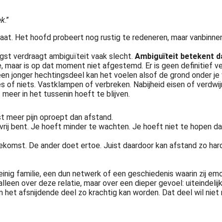
ek
.”
aat. Het hoofd probeert nog rustig te redeneren, maar vanbinnen 
gst verdraagt ambiguïteit vaak slecht.
Ambiguïteit betekent dat
e, maar is op dat moment niet afgestemd. Er is geen definitief ve
een jonger hechtingsdeel kan het voelen alsof de grond onder je 
s of niets. Vastklampen of verbreken. Nabijheid eisen of verdwij
 meer in het tussenin hoeft te blijven.
st meer pijn oproept dan afstand.
rij bent. Je hoeft minder te wachten. Je hoeft niet te hopen dat i
 Toekomst. De ander doet ertoe. Juist daardoor kan afstand zo ha
nig familie, een dun netwerk of een geschiedenis waarin zij em
leen over deze relatie, maar over een dieper gevoel: uiteindelijk 
om het afsnijdende deel zo krachtig kan worden. Dat deel wil ni