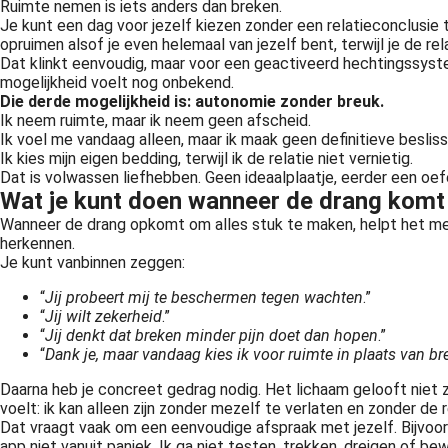
Ruimte nemen is iets anders dan breken.
Je kunt een dag voor jezelf kiezen zonder een relatieconclusie t
opruimen alsof je even helemaal van jezelf bent, terwijl je de rel
Dat klinkt eenvoudig, maar voor een geactiveerd hechtingssystee
mogelijkheid voelt nog onbekend.
Die derde mogelijkheid is: autonomie zonder breuk.
Ik neem ruimte, maar ik neem geen afscheid.
Ik voel me vandaag alleen, maar ik maak geen definitieve beslissin
Ik kies mijn eigen bedding, terwijl ik de relatie niet vernietig.
Dat is volwassen liefhebben. Geen ideaalplaatje, eerder een oe
Wat je kunt doen wanneer de drang komt
Wanneer de drang opkomt om alles stuk te maken, helpt het me
herkennen.
Je kunt vanbinnen zeggen:
“
J
ij probeert mij te beschermen tegen wachten
.”
“
Jij wilt zekerheid
.”
“
Jij denkt dat breken minder pijn doet dan hopen
.”
“
Dank je, maar vandaag kies ik voor ruimte in plaats van br
Daarna heb je concreet gedrag nodig. Het lichaam gelooft niet z
voelt: ik kan alleen zijn zonder mezelf te verlaten en zonder de r
Dat vraagt vaak om een eenvoudige afspraak met jezelf. Bijvoorb
app niet vanuit paniek. Ik ga niet testen, trekken, dreigen of be