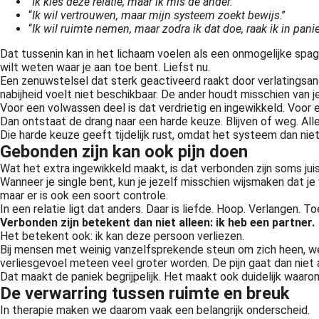
“
Ik kies deze relatie, maar ik mis de ander.
”
“
Ik wil vertrouwen, maar mijn systeem zoekt bewijs
.”
“
Ik wil ruimte nemen, maar zodra ik dat doe, raak ik in pani
Dat tussenin kan in het lichaam voelen als een onmogelijke spag
wilt weten waar je aan toe bent. Liefst nu.
Een zenuwstelsel dat sterk geactiveerd raakt door verlatingsan
nabijheid voelt niet beschikbaar. De ander houdt misschien van j
Voor een volwassen deel is dat verdrietig en ingewikkeld. Voor 
Dan ontstaat de drang naar een harde keuze. Blijven of weg. Alle
Die harde keuze geeft tijdelijk rust, omdat het systeem dan niet
Gebonden zijn kan ook pijn doen
Wat het extra ingewikkeld maakt, is dat verbonden zijn soms jui
Wanneer je single bent, kun je jezelf misschien wijsmaken dat je v
maar er is ook een soort controle.
In een relatie ligt dat anders. Daar is liefde. Hoop. Verlangen.
Verbonden zijn betekent dan niet alleen: ik heb een partner.
Het betekent ook: ik kan deze persoon verliezen.
Bij mensen met weinig vanzelfsprekende steun om zich heen, wei
verliesgevoel meteen veel groter worden. De pijn gaat dan niet al
Dat maakt de paniek begrijpelijk. Het maakt ook duidelijk waar
De verwarring tussen ruimte en breuk
In therapie maken we daarom vaak een belangrijk onderscheid.