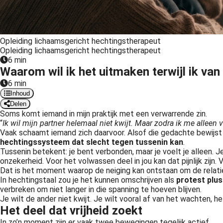
Opleiding lichaamsgericht hechtingstherapeut
Opleiding lichaamsgericht hechtingstherapeut
6 min
Waarom wil ik het uitmaken terwijl ik van
6 min
Inhoud
Delen
Soms komt iemand in mijn praktijk met een verwarrende zin.
“
Ik wil mijn partner helemaal niet kwijt. Maar zodra ik me alleen v
Vaak schaamt iemand zich daarvoor. Alsof die gedachte bewijst dat
hechtingssysteem dat slecht tegen tussenin kan
.
Tussenin betekent: je bent verbonden, maar je voelt je alleen. J
onzekerheid. Voor het volwassen deel in jou kan dat pijnlijk zijn
Dat is het moment waarop de neiging kan ontstaan om de relat
In hechtingstaal zou je het kunnen omschrijven als
protest plus
verbreken om niet langer in die spanning te hoeven blijven.
Je wilt de ander niet kwijt. Je wilt vooral af van het wachten, h
Het deel dat vrijheid zoekt
In zo’n moment zijn er vaak twee bewegingen tegelijk actief.