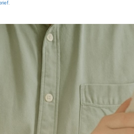
brief
.