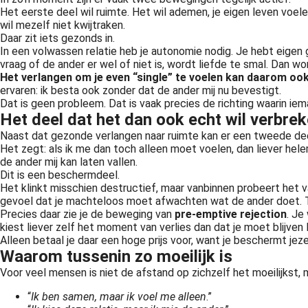
Het eerste deel wil ruimte. Het wil ademen, je eigen leven voelen
wil mezelf niet kwijtraken.
Daar zit iets gezonds in.
In een volwassen relatie heb je autonomie nodig. Je hebt eigen 
vraag of de ander er wel of niet is, wordt liefde te smal. Dan wor
Het verlangen om je even “single” te voelen kan daarom ook 
ervaren: ik besta ook zonder dat de ander mij nu bevestigt.
Dat is geen probleem. Dat is vaak precies de richting waarin iem
Het deel dat het dan ook echt wil verbre
Naast dat gezonde verlangen naar ruimte kan er een tweede deel 
Het zegt: als ik me dan toch alleen moet voelen, dan liever helem
de ander mij kan laten vallen.
Dit is een beschermdeel.
Het klinkt misschien destructief, maar vanbinnen probeert het 
gevoel dat je machteloos moet afwachten wat de ander doet. Te
Precies daar zie je de beweging van
pre-emptive rejection
. Je
kiest liever zelf het moment van verlies dan dat je moet blijve
Alleen betaal je daar een hoge prijs voor, want je beschermt jez
Waarom tussenin zo moeilijk is
Voor veel mensen is niet de afstand op zichzelf het moeilijkst, 
“
Ik ben samen, maar ik voel me alleen
.”