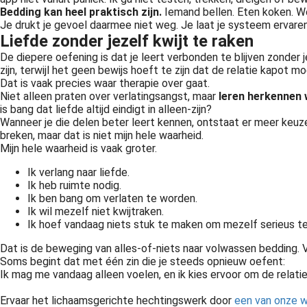
Bedding kan heel praktisch zijn.
Iemand bellen. Eten koken. Wer
Je drukt je gevoel daarmee niet weg. Je laat je systeem ervaren d
Liefde zonder jezelf kwijt te raken
De diepere oefening is dat je leert verbonden te blijven zonder j
zijn, terwijl het geen bewijs hoeft te zijn dat de relatie kapot mo
Dat is vaak precies waar therapie over gaat.
Niet alleen praten over verlatingsangst, maar
leren herkennen w
is bang dat liefde altijd eindigt in alleen-zijn?
Wanneer je die delen beter leert kennen, ontstaat er meer keuze.
breken, maar dat is niet mijn hele waarheid.
Mijn hele waarheid is vaak groter.
Ik verlang naar liefde.
Ik heb ruimte nodig.
Ik ben bang om verlaten te worden.
Ik wil mezelf niet kwijtraken.
Ik hoef vandaag niets stuk te maken om mezelf serieus t
Dat is de beweging van alles-of-niets naar volwassen bedding. Va
Soms begint dat met één zin die je steeds opnieuw oefent:
Ik mag me vandaag alleen voelen, en ik kies ervoor om de relatie
Ervaar het lichaamsgerichte hechtingswerk door
een van onze 