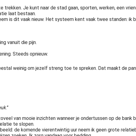
e trekken. Je kunt naar de stad gaan, sporten, werken, een vriend
atie laat bestaan.
m is dit vaak nieuw. Het systeem kent vaak twee standen: ik ben
g vanuit die pijn.
fening. Steeds opnieuw.
estal weinig om jezelf streng toe te spreken. Dat maakt de pa
euk
.”
oveel van mooie inzichten wanneer je ondertussen op de bank bli
elatie te slopen.
eeld: de komende vierentwintig uur neem ik geen grote relatiebes
wijzen zoeken. Ik zorg vandaag voor bedding.