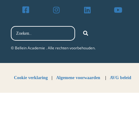
© Bellein Academie . Alle rechten voorbehouden.​
Cookie verklaring
|
Algemene voorwaarden
|
AVG beleid