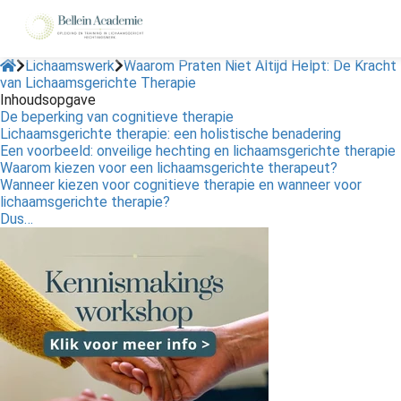
Lichaamswerk
Waarom Praten Niet Altijd Helpt: De Kracht
van Lichaamsgerichte Therapie
Inhoudsopgave
ngen
De beperking van cognitieve therapie
 policy
Lichaamsgerichte therapie: een holistische benadering
Een voorbeeld: onveilige hechting en lichaamsgerichte therapie
Waarom kiezen voor een lichaamsgerichte therapeut?
Wanneer kiezen voor cognitieve therapie en wanneer voor
lichaamsgerichte therapie?
oneel
Dus…
onele
s zijn
kelijk om
bsite te
ken. Ze
 gebruikt
asisfuncties
der deze