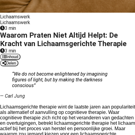
 op de
e. Hierdoor
Lichaamswerk
 website-
Lichaamswerk
ren
3 min
Waarom Praten Niet Altijd Helpt: De
nte
enties
Kracht van Lichaamsgerichte Therapie
gebaseerd
3 min
 gedrag van
Inhoud
ezoeker.
Delen
“We do not become enlightened by imagining
figures of light, but by making the darkness
uren
conscious
”
—
Carl Jung
Lichaamsgerichte therapie wint de laatste jaren aan populariteit
als alternatief of aanvulling op cognitieve therapie. Waar
cognitieve therapie zich richt op het veranderen van gedachten
en overtuigingen, betrekt lichaamsgerichte therapie het lichaam
actief bij het proces van herstel en persoonlijke groei. Maar
waarom zou iemand kiezen voor een lichaamsgerichte