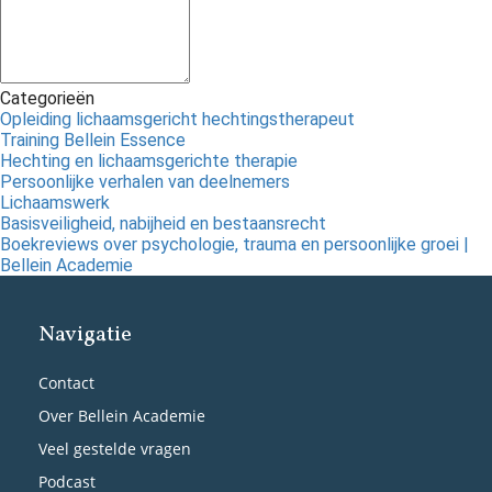
Categorieën
Opleiding lichaamsgericht hechtingstherapeut
Training Bellein Essence
Hechting en lichaamsgerichte therapie
Persoonlijke verhalen van deelnemers
Lichaamswerk
Basisveiligheid, nabijheid en bestaansrecht
Boekreviews over psychologie, trauma en persoonlijke groei |
Bellein Academie
Navigatie
Contact
Over Bellein Academie
Veel gestelde vragen
Podcast