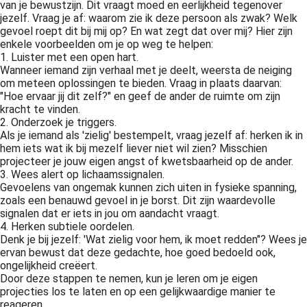
van je bewustzijn. Dit vraagt moed en eerlijkheid tegenover
jezelf. Vraag je af: waarom zie ik deze persoon als zwak? Welk
gevoel roept dit bij mij op? En wat zegt dat over mij? Hier zijn
enkele voorbeelden om je op weg te helpen:
1. Luister met een open hart.
Wanneer iemand zijn verhaal met je deelt, weersta de neiging
om meteen oplossingen te bieden. Vraag in plaats daarvan:
"Hoe ervaar jij dit zelf?" en geef de ander de ruimte om zijn
kracht te vinden.
2. Onderzoek je triggers.
Als je iemand als 'zielig' bestempelt, vraag jezelf af: herken ik in
hem iets wat ik bij mezelf liever niet wil zien? Misschien
projecteer je jouw eigen angst of kwetsbaarheid op de ander.
3. Wees alert op lichaamssignalen.
Gevoelens van ongemak kunnen zich uiten in fysieke spanning,
zoals een benauwd gevoel in je borst. Dit zijn waardevolle
signalen dat er iets in jou om aandacht vraagt.
4. Herken subtiele oordelen.
Denk je bij jezelf: 'Wat zielig voor hem, ik moet redden"? Wees je
ervan bewust dat deze gedachte, hoe goed bedoeld ook,
ongelijkheid creëert.
Door deze stappen te nemen, kun je leren om je eigen
projecties los te laten en op een gelijkwaardige manier te
reageren.