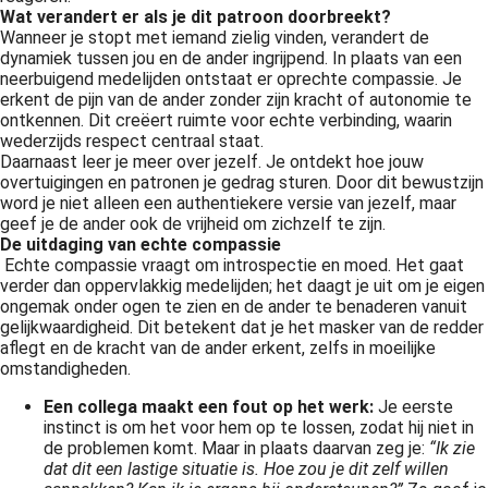
Wat verandert er als je dit patroon doorbreekt?
Wanneer je stopt met iemand zielig vinden, verandert de
dynamiek tussen jou en de ander ingrijpend. In plaats van een
neerbuigend medelijden ontstaat er oprechte compassie. Je
erkent de pijn van de ander zonder zijn kracht of autonomie te
ontkennen. Dit creëert ruimte voor echte verbinding, waarin
wederzijds respect centraal staat.
Daarnaast leer je meer over jezelf. Je ontdekt hoe jouw
overtuigingen en patronen je gedrag sturen. Door dit bewustzijn
word je niet alleen een authentiekere versie van jezelf, maar
geef je de ander ook de vrijheid om zichzelf te zijn.
De uitdaging van echte compassie
Echte compassie vraagt om introspectie en moed. Het gaat
verder dan oppervlakkig medelijden; het daagt je uit om je eigen
ongemak onder ogen te zien en de ander te benaderen vanuit
gelijkwaardigheid. Dit betekent dat je het masker van de redder
aflegt en de kracht van de ander erkent, zelfs in moeilijke
omstandigheden.
Een collega maakt een fout op het werk:
Je eerste
instinct is om het voor hem op te lossen, zodat hij niet in
de problemen komt. Maar in plaats daarvan zeg je:
“Ik zie
dat dit een lastige situatie is. Hoe zou je dit zelf willen