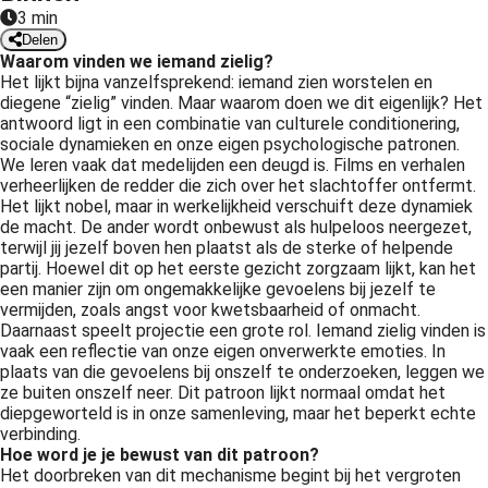
3 min
 op de
Delen
e. Hierdoor
Waarom vinden we iemand zielig?
 website-
Het lijkt bijna vanzelfsprekend: iemand zien worstelen en
ren
diegene “zielig” vinden. Maar waarom doen we dit eigenlijk? Het
antwoord ligt in een combinatie van culturele conditionering,
nte
sociale dynamieken en onze eigen psychologische patronen.
enties
We leren vaak dat medelijden een deugd is. Films en verhalen
gebaseerd
verheerlijken de redder die zich over het slachtoffer ontfermt.
 gedrag van
Het lijkt nobel, maar in werkelijkheid verschuift deze dynamiek
de macht. De ander wordt onbewust als hulpeloos neergezet,
ezoeker.
terwijl jij jezelf boven hen plaatst als de sterke of helpende
partij. Hoewel dit op het eerste gezicht zorgzaam lijkt, kan het
een manier zijn om ongemakkelijke gevoelens bij jezelf te
uren
vermijden, zoals angst voor kwetsbaarheid of onmacht.
Daarnaast speelt projectie een grote rol. Iemand zielig vinden is
vaak een reflectie van onze eigen onverwerkte emoties. In
plaats van die gevoelens bij onszelf te onderzoeken, leggen we
ze buiten onszelf neer. Dit patroon lijkt normaal omdat het
diepgeworteld is in onze samenleving, maar het beperkt echte
verbinding.
Hoe word je je bewust van dit patroon?
Het doorbreken van dit mechanisme begint bij het vergroten