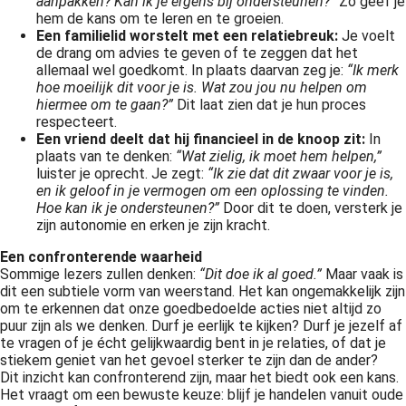
aanpakken? Kan ik je ergens bij ondersteunen?”
Zo geef je
hem de kans om te leren en te groeien.
Een familielid worstelt met een relatiebreuk:
Je voelt
de drang om advies te geven of te zeggen dat het
allemaal wel goedkomt. In plaats daarvan zeg je:
“Ik merk
hoe moeilijk dit voor je is. Wat zou jou nu helpen om
hiermee om te gaan?”
Dit laat zien dat je hun proces
respecteert.
Een vriend deelt dat hij financieel in de knoop zit:
In
plaats van te denken:
“Wat zielig, ik moet hem helpen,”
luister je oprecht. Je zegt:
“Ik zie dat dit zwaar voor je is,
en ik geloof in je vermogen om een oplossing te vinden.
Hoe kan ik je ondersteunen?”
Door dit te doen, versterk je
zijn autonomie en erken je zijn kracht.
Een confronterende waarheid
Sommige lezers zullen denken:
“Dit doe ik al goed.”
Maar vaak is
dit een subtiele vorm van weerstand. Het kan ongemakkelijk zijn
om te erkennen dat onze goedbedoelde acties niet altijd zo
puur zijn als we denken. Durf je eerlijk te kijken? Durf je jezelf af
te vragen of je écht gelijkwaardig bent in je relaties, of dat je
stiekem geniet van het gevoel sterker te zijn dan de ander?
Dit inzicht kan confronterend zijn, maar het biedt ook een kans.
Het vraagt om een bewuste keuze: blijf je handelen vanuit oude